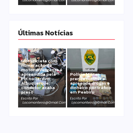
Últimas Notícias
Motocicleta com
numeração de
motor divergente é
apreendida pela
Polícia Militar
PM no Jardim
prende mulher e
Albuquerque;
apreende drogas e
condutor acaba
dinheiro por tráfico
preso
em Peabiru
Escrito Por
Escrito Por
Locomonteiro@gmail.com
Locomonteiro@gmail.com