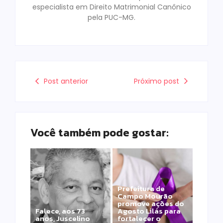
especialista em Direito Matrimonial Canônico
pela PUC-MG.
Post anterior
Próximo post
Você também pode gostar:
Prefeitura de
Campo Mourão
promove ações do
Falece, aos 73
Agosto Lilás para
anos, Juscelino
fortalecer o