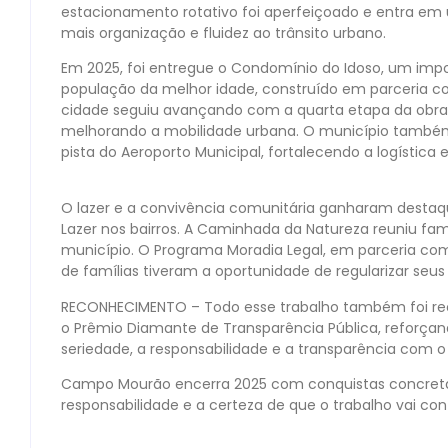
estacionamento rotativo foi aperfeiçoado e entra em u
mais organização e fluidez ao trânsito urbano.
Em 2025, foi entregue o Condomínio do Idoso, um impo
população da melhor idade, construído em parceria co
cidade seguiu avançando com a quarta etapa da obra d
melhorando a mobilidade urbana. O município também
pista do Aeroporto Municipal, fortalecendo a logística 
O lazer e a convivência comunitária ganharam dest
Lazer nos bairros. A Caminhada da Natureza reuniu fam
município. O Programa Moradia Legal, em parceria com 
de famílias tiveram a oportunidade de regularizar seus
RECONHECIMENTO – Todo esse trabalho também foi r
o Prêmio Diamante de Transparência Pública, reforç
seriedade, a responsabilidade e a transparência com o
Campo Mourão encerra 2025 com conquistas concretas
responsabilidade e a certeza de que o trabalho vai con