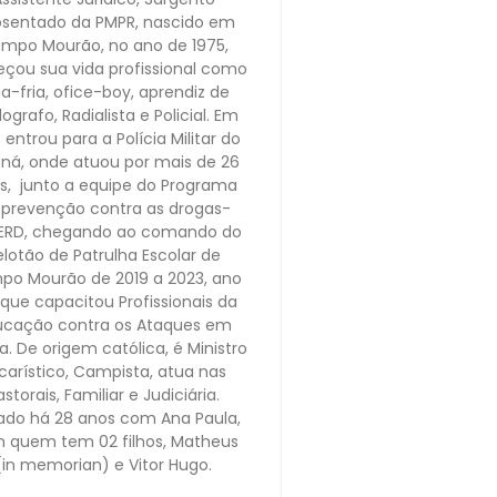
sentado da PMPR, nascido em
mpo Mourão, no ano de 1975,
çou sua vida profissional como
ia-fria, ofice-boy, aprendiz de
lografo, Radialista e Policial. Em
 entrou para a Polícia Militar do
ná, onde atuou por mais de 26
s, junto a equipe do Programa
 prevenção contra as drogas-
ERD, chegando ao comando do
elotão de Patrulha Escolar de
o Mourão de 2019 a 2023, ano
que capacitou Profissionais da
ucação contra os Ataques em
a. De origem católica, é Ministro
carístico, Campista, atua nas
astorais, Familiar e Judiciária.
do há 28 anos com Ana Paula,
 quem tem 02 filhos, Matheus
(in memorian) e Vitor Hugo.