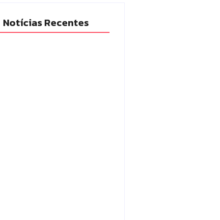
Notícias Recentes
ia Militar prende mulher e
ende drogas e dinheiro por
co em Peabiru
/08/2026
o Mourão é premiada no 11º
resso Paranaense de Cidades
ais e Inteligentes
/08/2026