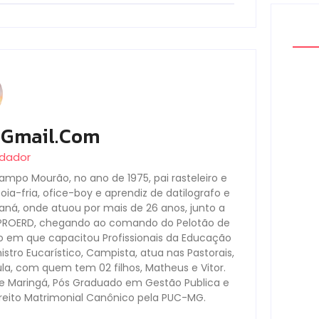
@gmail.com
Políc
apre
ndador
tráfi
07
ampo Mourão, no ano de 1975, pai rasteleiro e
a-fria, ofice-boy e aprendiz de datilografo e
araná, onde atuou por mais de 26 anos, junto a
-PROERD, chegando ao comando do Pelotão de
o em que capacitou Profissionais da Educação
Camp
stro Eucarístico, Campista, atua nas Pastorais,
Cong
la, com quem tem 02 filhos, Matheus e Vitor.
Digit
de Maringá, Pós Graduado em Gestão Publica e
07
ireito Matrimonial Canônico pela PUC-MG.