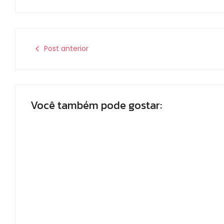
Post anterior
Você também pode gostar:
Polícia Militar prende mulher e
apreende drogas e dinheiro por
tráfico em Peabiru