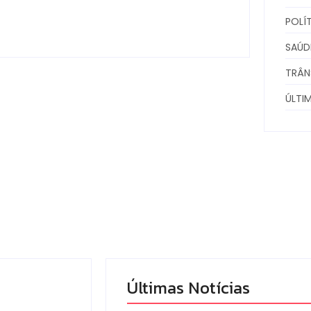
scrito Por
Locomonteiro@gmail.com
-
07/08/2026
POLÍ
SAÚD
TRÂN
ÚLTI
Últimas Notícias