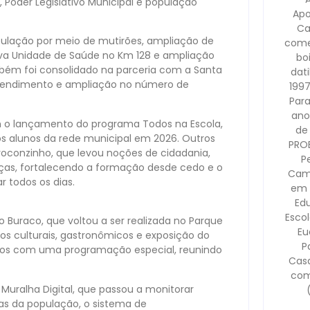
 Poder Legislativo Municipal e população
Apo
Ca
pulação por meio de mutirões, ampliação de
come
ova Unidade de Saúde no Km 128 e ampliação
bo
bém foi consolidado na parceria com a Santa
dati
atendimento e ampliação no número de
1997
Para
ano
m o lançamento do programa Todos na Escola,
de
 os alunos da rede municipal em 2026. Outros
PRO
conzinho, que levou noções de cidadania,
P
nças, fortalecendo a formação desde cedo e o
Camp
r todos os dias.
em 
Ed
Escol
 Buraco, que voltou a ser realizada no Parque
Eu
ços culturais, gastronômicos e exposição do
P
os com uma programação especial, reunindo
Casa
com
uralha Digital, que passou a monitorar
s da população, o sistema de