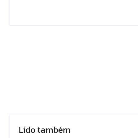
Escrito Por
Locomonteiro@gmail.com
E
-
07/08/2026
Lido também 