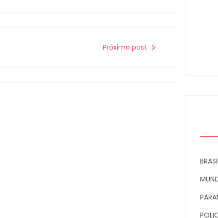
Arma
moni
à den
Próximo post
06
BRASI
MUN
Campo Mourão é premiada no 11º
Congresso Paranaense de Cidades
PARA
Digitais e Inteligentes
POLIC