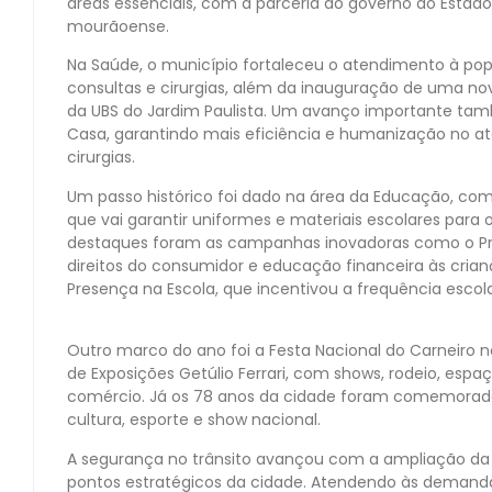
áreas essenciais, com a parceria do governo do Estado,
mourãoense.
Na Saúde, o município fortaleceu o atendimento à po
consultas e cirurgias, além da inauguração de uma n
da UBS do Jardim Paulista. Um avanço importante tam
Casa, garantindo mais eficiência e humanização no 
cirurgias.
Um passo histórico foi dado na área da Educação, co
que vai garantir uniformes e materiais escolares para
destaques foram as campanhas inovadoras como o Pro
direitos do consumidor e educação financeira às cria
Presença na Escola, que incentivou a frequência escola
Outro marco do ano foi a Festa Nacional do Carneiro no
de Exposições Getúlio Ferrari, com shows, rodeio, espa
comércio. Já os 78 anos da cidade foram comemorad
cultura, esporte e show nacional.
A segurança no trânsito avançou com a ampliação da M
pontos estratégicos da cidade. Atendendo às demanda