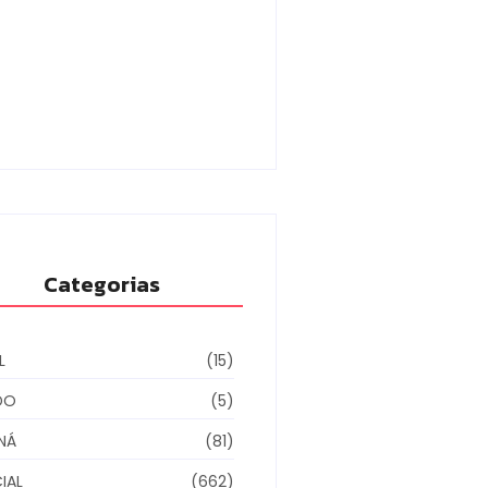
dilhas reforçam
toramento e tornam combate
gue mais eficiente
/08/2026
Categorias
L
(15)
DO
(5)
NÁ
(81)
IAL
(662)