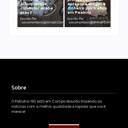
Albuquerque;
apreende drogas e
condutor acaba
dinheiro por tráfico
preso
em Peabiru
Escrito Por
Escrito Por
Locomonteiro@gmail.com
Locomonteiro@gmail.com
Sobre
O Patrulha 190 está em Campo Mourão trazendo as
notícias com a melhor qualidade e rapidez que você
merece!