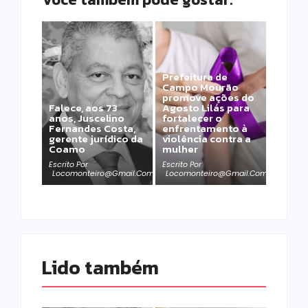
Prefeitura de
Campo Mourão
promove ações do
Falece, aos 73
Agosto Lilás para
anos, Juscelino
fortalecer o
Fernandes Costa,
enfrentamento à
gerente jurídico da
violência contra a
Coamo
mulher
Escrito Por
Escrito Por
Locomonteiro@gmail.com
Locomonteiro@gmail.com
Lido também 