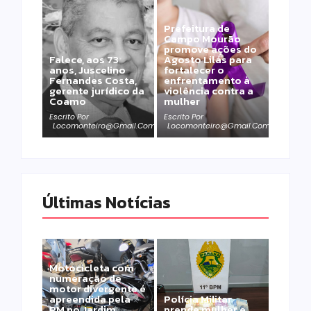
Prefeitura de
Campo Mourão
promove ações do
Falece, aos 73
Agosto Lilás para
anos, Juscelino
fortalecer o
Fernandes Costa,
enfrentamento à
gerente jurídico da
violência contra a
Coamo
mulher
Escrito Por
Escrito Por
Locomonteiro@gmail.com
Locomonteiro@gmail.com
Últimas Notícias
Motocicleta com
numeração de
motor divergente é
apreendida pela
Polícia Militar
PM no Jardim
prende mulher e