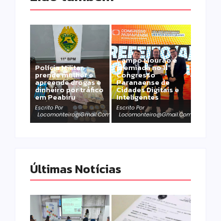
Campo Mourão é
Polícia Militar
premiada no 11º
prende mulher e
Congresso
apreende drogas e
Paranaense de
dinheiro por tráfico
Cidades Digitais e
em Peabiru
Inteligentes
Escrito Por
Escrito Por
Locomonteiro@gmail.com
Locomonteiro@gmail.com
Últimas Notícias