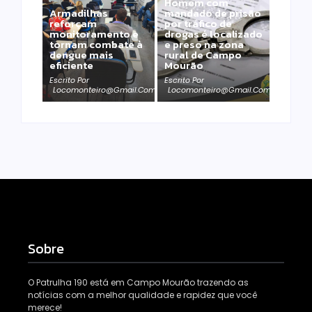
Homem com
Armadilhas
mandado de prisão
reforçam
por tráfico de
monitoramento e
drogas é localizado
tornam combate à
e preso na zona
dengue mais
rural de Campo
eficiente
Mourão
Escrito Por
Escrito Por
Locomonteiro@gmail.com
Locomonteiro@gmail.com
Sobre
O Patrulha 190 está em Campo Mourão trazendo as
notícias com a melhor qualidade e rapidez que você
merece!