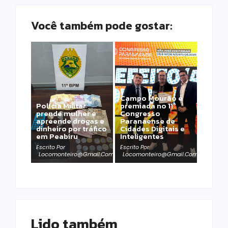
Você também pode gostar:
Campo Mourão é
Polícia Militar
premiada no 11º
prende mulher e
Congresso
apreende drogas e
Paranaense de
dinheiro por tráfico
Cidades Digitais e
em Peabiru
Inteligentes
Escrito Por
Escrito Por
Locomonteiro@gmail.com
Locomonteiro@gmail.com
Lido também 