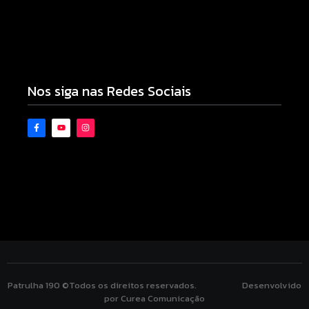
Campo Mourão eleva nota do IDEB para 7,1 e
supera média estadual no ensino municipal
06/08/2026
Nos siga nas Redes Sociais
Patrulha 190 ©Todos os direitos reservados. Desenvolvido
por Curea Comunicação