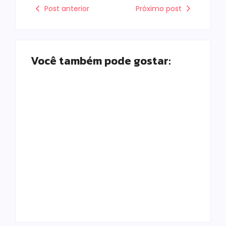
Post anterior
Próximo post
Você também pode gostar:
Homem com
Armadilhas
mandado de prisão
reforçam
por tráfico de
monitoramento e
drogas é localizado
tornam combate à
e preso na zona
dengue mais
rural de Campo
eficiente
Mourão
Escrito Por
Escrito Por
Locomonteiro@gmail.com
Locomonteiro@gmail.com