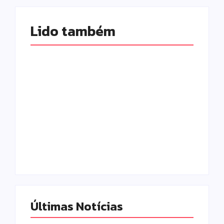
Lido também 
Homem com
Armadilhas
mandado de prisão
reforçam
por tráfico de
monitoramento e
drogas é localizado
tornam combate à
e preso na zona
dengue mais
rural de Campo
eficiente
Mourão
Escrito Por
Escrito Por
Locomonteiro@gmail.com
Locomonteiro@gmail.com
Últimas Notícias