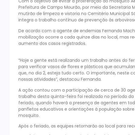
Com o objetivo de evitar a proliferação do mosquito 
Prefeitura de Campo Mourão, por meio da Secretaria Mu
mutirão de limpeza e vistoria no Cemitério Municipal 
integra o trabalho contínuo de prevenção às arboviros
De acordo com a agente de endemias Fernanda Machado
mobilização ocorre a cada quinze dias no local, mas 
aumento dos casos registrados.
“Hoje a gente está realizando um trabalho antes do fe
para verificar vasos de flores e plásticos que acumu
que, no dia 2, esteja tudo certo. O importante, neste c
nossas atividades”, destacou Fernanda.
A ação contou com a participação de cerca de 30 age
trabalho desta quinta-feira foi realizado no período 
feriado, quando haverá a presença de agentes em todo
panfletos educativos e orientações à população sobre 
mosquito.
Após o feriado, as equipes retornarão ao local para rec