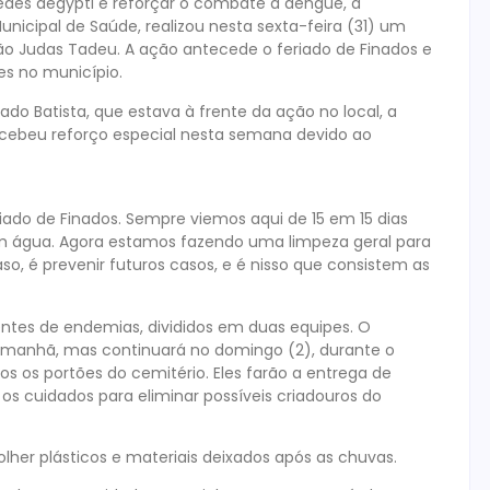
Aedes aegypti e reforçar o combate à dengue, a
nicipal de Saúde, realizou nesta sexta-feira (31) um
São Judas Tadeu. A ação antecede o feriado de Finados e
es no município.
 Batista, que estava à frente da ação no local, a
recebeu reforço especial nesta semana devido ao
riado de Finados. Sempre viemos aqui de 15 em 15 dias
lam água. Agora estamos fazendo uma limpeza geral para
aso, é prevenir futuros casos, e é nisso que consistem as
ntes de endemias, divididos em duas equipes. O
da manhã, mas continuará no domingo (2), durante o
s os portões do cemitério. Eles farão a entrega de
os cuidados para eliminar possíveis criadouros do
olher plásticos e materiais deixados após as chuvas.