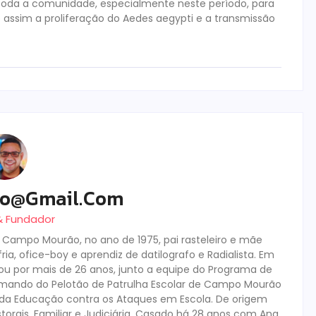
 toda a comunidade, especialmente neste período, para
assim a proliferação do Aedes aegypti e a transmissão
ro@gmail.com
 & Fundador
m Campo Mourão, no ano de 1975, pai rasteleiro e mãe
ia, ofice-boy e aprendiz de datilografo e Radialista. Em
tuou por mais de 26 anos, junto a equipe do Programa de
mando do Pelotão de Patrulha Escolar de Campo Mourão
s da Educação contra os Ataques em Escola. De origem
storais, Familiar e Judiciária. Casado há 28 anos com Ana