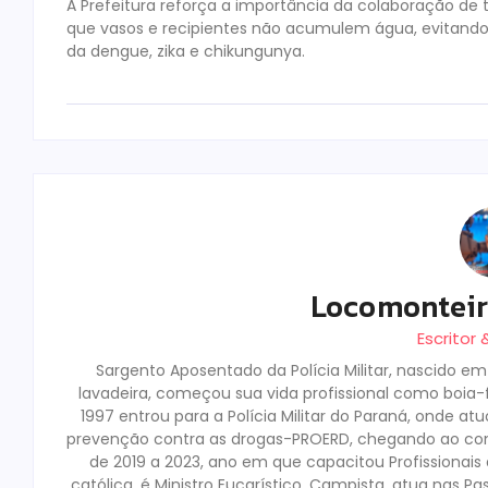
A Prefeitura reforça a importância da colaboração de
que vasos e recipientes não acumulem água, evitando 
da dengue, zika e chikungunya.
Locomontei
Escritor
Sargento Aposentado da Polícia Militar, nascido e
lavadeira, começou sua vida profissional como boia-fr
1997 entrou para a Polícia Militar do Paraná, onde a
prevenção contra as drogas-PROERD, chegando ao co
de 2019 a 2023, ano em que capacitou Profissionai
católica, é Ministro Eucarístico, Campista, atua nas Pa