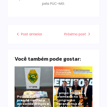
pela PUC-MG.
Post anterior
Próximo post
Você também pode gostar:
Campo Mourão é
Polícia Militar
premiada no 11º
prende mulher e
Congresso
apreende drogas e
Paranaense de