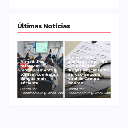
Últimas Notícias
Homem com
Armadilhas
mandado de prisão
reforçam
por tráfico de
monitoramento e
drogas é localizado
tornam combate à
e preso na zona
dengue mais
rural de Campo
eficiente
Mourão
Escrito Por
Escrito Por
Locomonteiro@gmail.com
Locomonteiro@gmail.com