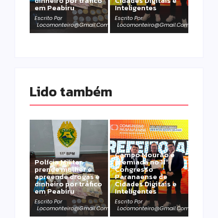
dinheiro por tráfico
Cidades Digitais e
em Peabiru
Inteligentes
Escrito Por
Escrito Por
Locomonteiro@gmail.com
Locomonteiro@gmail.com
Lido também 
Campo Mourão é
Polícia Militar
premiada no 11º
prende mulher e
Congresso
apreende drogas e
Paranaense de
dinheiro por tráfico
Cidades Digitais e
em Peabiru
Inteligentes
Escrito Por
Escrito Por
Locomonteiro@gmail.com
Locomonteiro@gmail.com