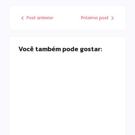
Post anterior
Próximo post
Você também pode gostar:
Campo Mourão é
Polícia Militar
premiada no 11º
prende mulher e
Congresso
apreende drogas e
Paranaense de
dinheiro por tráfico
Cidades Digitais e
em Peabiru
Inteligentes
Escrito Por
Escrito Por
Locomonteiro@gmail.com
Locomonteiro@gmail.com