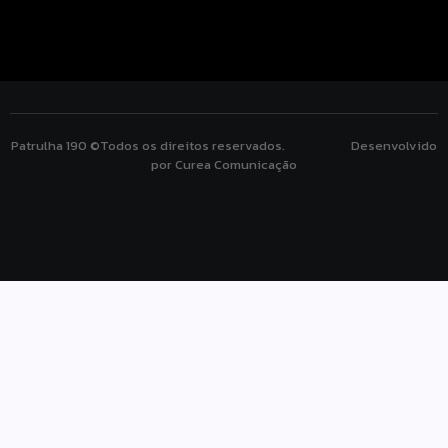
Patrulha 190 ©Todos os direitos reservados. Desenvolvido
por Curea Comunicação