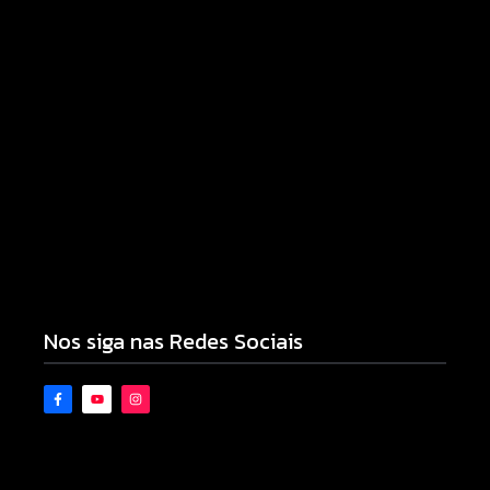
Armadilhas reforçam monitoramento e tornam
combate à dengue mais eficiente
06/08/2026
Nos siga nas Redes Sociais