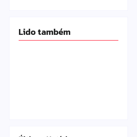
Lido também 
Campo Mourão é
Polícia Militar
premiada no 11º
prende mulher e
Congresso
apreende drogas e
Paranaense de
dinheiro por tráfico
Cidades Digitais e
em Peabiru
Inteligentes
Escrito Por
Escrito Por
Locomonteiro@gmail.com
Locomonteiro@gmail.com