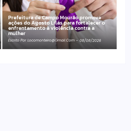
Prefeitura de Campo Mourão promove
ações do Agosto Lilás para fortalecer o
enfrentamento à violência contra a
mulher
Escrito Por
Locomonteiro@gmail.com
-
08/08/2026