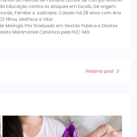
mando do Pelotão de Patrulha Escolar de Campo Mourão
s da Educação contra os Ataques em Escola. De origem
storais, Familiar e Judiciária. Casado há 28 anos com Ana
 filhos, Matheus e Vitor.
de Maringá, Pós Graduado em Gestão Publica e Direitos
ireito Matrimonial Canônico pela PUC-MG.
Próximo post