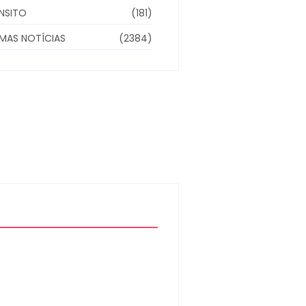
NSITO
(181)
IMAS NOTÍCIAS
(2384)
Moto furtada em 2022 e
recuperada sem baixa