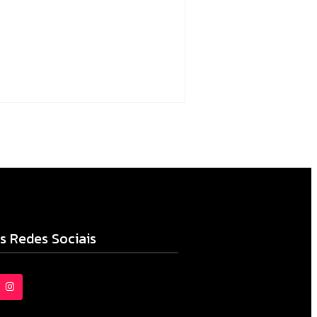
no sistema é
apreendida em Iretama
Escrito Por
Locomonteiro@gmail.com
06/08/2026
s Redes Sociais