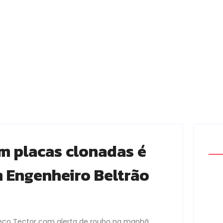
 placas clonadas é
 Engenheiro Beltrão
Iveco Tector com alerta de roubo na manhã