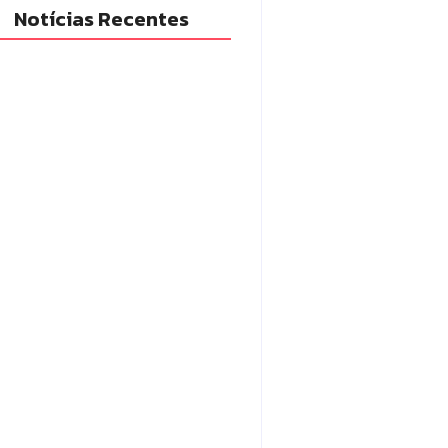
Notícias Recentes
adilhas reforçam
itoramento e tornam combate
engue mais eficiente
6/08/2026
em com mandado de prisão
tráfico de drogas é localizado e
so na zona rural de Campo
rão
6/08/2026
po Mourão eleva nota do IDEB
 7,1 e supera média estadual no