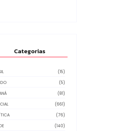
ino municipal
6/08/2026
Categorias
IL
(15)
NDO
(5)
ANÁ
(81)
CIAL
(661)
ÍTICA
(76)
DE
(140)