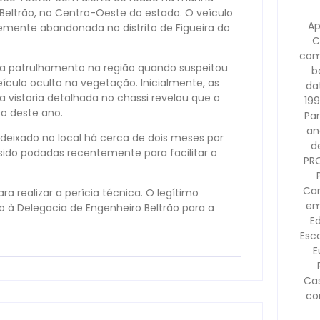
 Beltrão, no Centro-Oeste do estado. O veículo
Ap
mente abandonada no distrito de Figueira do
C
com
ava patrulhamento na região quando suspeitou
b
ículo oculto na vegetação. Inicialmente, as
dat
 vistoria detalhada no chassi revelou que o
199
o deste ano.
Pa
an
deixado no local há cerca de dois meses por
d
o podadas recentemente para facilitar o
PR
Cam
ara realizar a perícia técnica. O legítimo
em
do à Delegacia de Engenheiro Beltrão para a
E
Esco
E
Ca
co