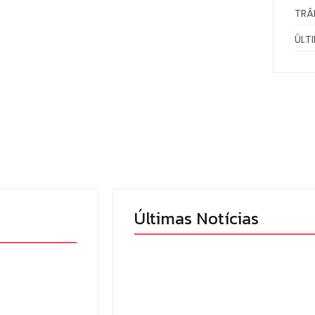
TRÂ
ÚLT
Últimas Notícias
mandado
Campo Mourão eleva
 tráfico de
nota do IDEB para 7,1 e