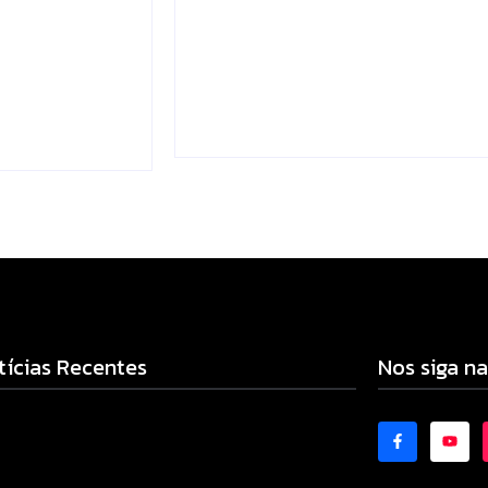
lizado e
supera média estadual
 rural de
no ensino municipal
ão
Escrito Por
Locomonteiro@gmail.com
mail.com
-
06/08/2026
-
tícias Recentes
Nos siga na
adilhas reforçam monitoramento e tornam
bate à dengue mais eficiente