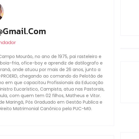
@gmail.com
undador
Campo Mourão, no ano de 1975, pai rasteleiro e
oia-fria, ofice-boy e aprendiz de datilografo e
Paraná, onde atuou por mais de 26 anos, junto a
s-PROERD, chegando ao comando do Pelotão de
no em que capacitou Profissionais da Educação
nistro Eucarístico, Campista, atua nas Pastorais,
aula, com quem tem 02 filhos, Matheus e Vitor.
ade Maringá, Pós Graduado em Gestão Publica e
Direito Matrimonial Canônico pela PUC-MG.