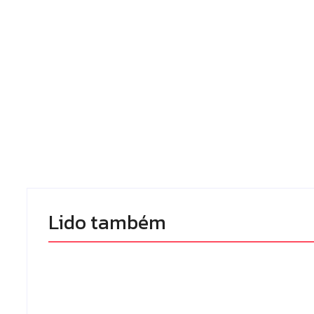
Lido também 
Homem com 
Armadilhas reforçam
de prisão por