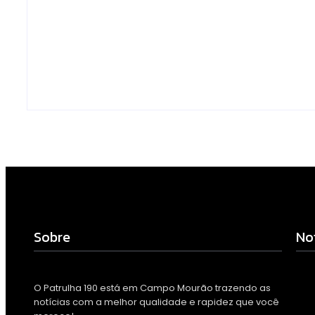
monitoramento e
drogas é loca
tornam combate à
preso na zona
dengue mais eficiente
Campo Mour
Escrito Por
Escrito Por
Locomonteiro@gmail.com
Locomonteiro@g
-
06/08/2026
-
06/08/2026
Sobre
No
O Patrulha 190 está em Campo Mourão trazendo as
notícias com a melhor qualidade e rapidez que você
Arm
com