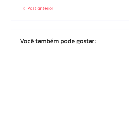
Post anterior
Você também pode gostar:
Armadilhas reforçam monitoramento
e tornam combate à dengue mais
eficiente
Escrito Por
Locomonteiro@gmail.com
-
06/08/2026