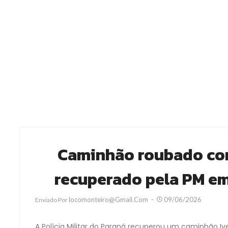
Caminhão roubado com
recuperado pela PM em
Locomonteiro@gmail.com
09/06/2026
Enviado Por
A Polícia Militar do Paraná recuperou um caminhão 