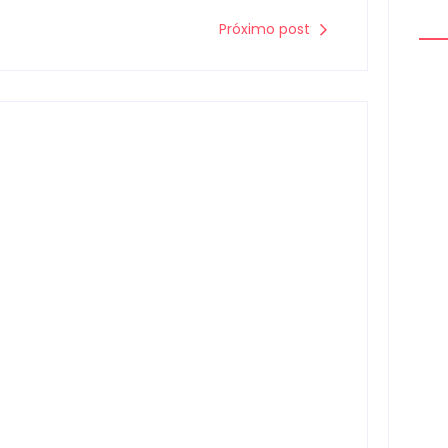
Próximo post
Arm
mon
à d
0
Hom
por 
pre
Mou
Homem com mandado de prisão por
tráfico de drogas é localizado e preso
0
na zona rural de Campo Mourão
Escrito Por
Locomonteiro@gmail.com
-
06/08/2026
Cam
para