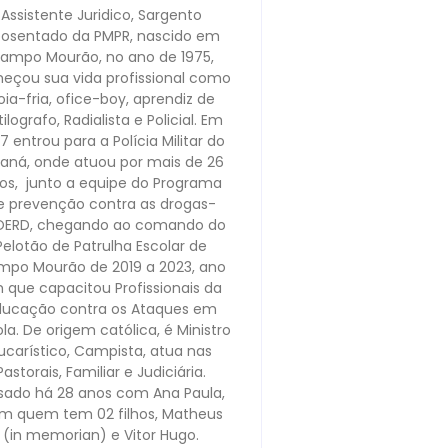
Assistente Juridico, Sargento
osentado da PMPR, nascido em
ampo Mourão, no ano de 1975,
eçou sua vida profissional como
oia-fria, ofice-boy, aprendiz de
ilografo, Radialista e Policial. Em
7 entrou para a Polícia Militar do
raná, onde atuou por mais de 26
os, junto a equipe do Programa
e prevenção contra as drogas-
OERD, chegando ao comando do
Pelotão de Patrulha Escolar de
po Mourão de 2019 a 2023, ano
 que capacitou Profissionais da
ducação contra os Ataques em
la. De origem católica, é Ministro
ucarístico, Campista, atua nas
Pastorais, Familiar e Judiciária.
sado há 28 anos com Ana Paula,
m quem tem 02 filhos, Matheus
(in memorian) e Vitor Hugo.