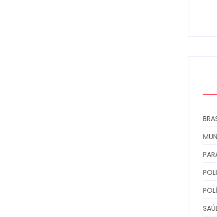
ens
0
BRAS
MU
PAR
POLI
POL
SAÚ