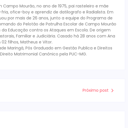
em Campo Mourão, no ano de 1975, pai rasteleiro e mãe
ria, ofice-boy e aprendiz de datilografo e Radialista. Em
atuou por mais de 26 anos, junto a equipe do Programa de
omando do Pelotão de Patrulha Escolar de Campo Mourão
is da Educação contra os Ataques em Escola. De origem
Pastorais, Familiar e Judiciária. Casado há 28 anos com Ana
2 filhos, Matheus e Vitor.
ade Maringá, Pós Graduado em Gestão Publica e Direitos
Direito Matrimonial Canônico pela PUC-MG.
Próximo post