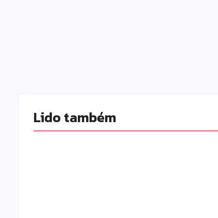
Lido também 
Polícia Militar prende
Campo Mou
mulher e apreende drogas
no 11º Con
e dinheiro por tráfico em
Paranaens
Peabiru
Digitais e