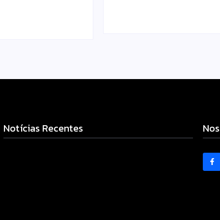
omonteiro@gmail.com
-
06/08/2026
Notícias Recentes
Nos
Polícia Militar prende mulher e apreende drogas e dinheiro
por tráfico em Peabiru
07/08/2026
Campo Mourão é premiada no 11º Congresso Paranaense de