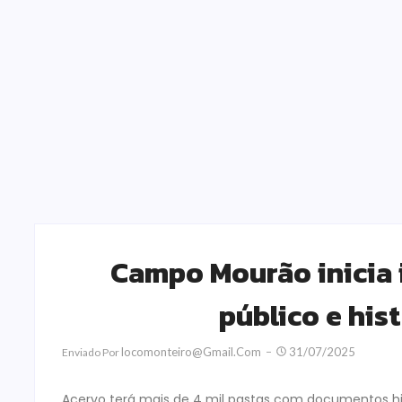
Campo Mourão inicia 
público e his
Locomonteiro@gmail.com
31/07/2025
Enviado Por
Acervo terá mais de 4 mil pastas com documentos his