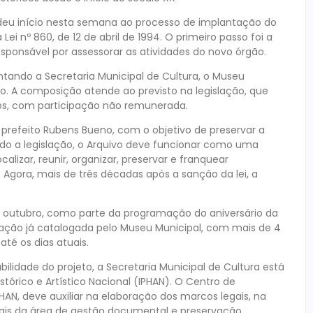
deu início nesta semana ao processo de implantação do
 Lei nº 860, de 12 de abril de 1994. O primeiro passo foi a
sponsável por assessorar as atividades do novo órgão.
ando a Secretaria Municipal de Cultura, o Museu
vo. A composição atende ao previsto na legislação, que
os, com participação não remunerada.
 prefeito Rubens Bueno, com o objetivo de preservar a
ndo a legislação, o Arquivo deve funcionar como uma
lizar, reunir, organizar, preservar e franquear
. Agora, mais de três décadas após a sanção da lei, a
 de outubro, como parte da programação do aniversário da
tação já catalogada pelo Museu Municipal, com mais de 4
té os dias atuais.
lidade do projeto, a Secretaria Municipal de Cultura está
stórico e Artístico Nacional (IPHAN). O Centro de
AN, deve auxiliar na elaboração dos marcos legais, na
nais da área de gestão documental e preservação