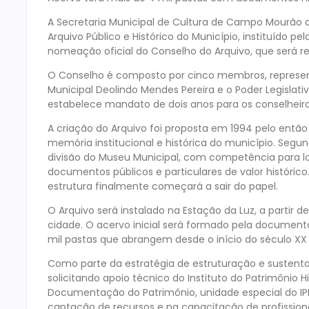
A Secretaria Municipal de Cultura de Campo Mourão 
Arquivo Público e Histórico do Município, instituído pela
nomeação oficial do Conselho do Arquivo, que será re
O Conselho é composto por cinco membros, represent
Municipal Deolindo Mendes Pereira e o Poder Legislati
estabelece mandato de dois anos para os conselheir
A criação do Arquivo foi proposta em 1994 pelo então
memória institucional e histórica do município. Segu
divisão do Museu Municipal, com competência para loca
documentos públicos e particulares de valor histórico
estrutura finalmente começará a sair do papel.
O Arquivo será instalado na Estação da Luz, a partir
cidade. O acervo inicial será formado pela documen
mil pastas que abrangem desde o início do século XX a
Como parte da estratégia de estruturação e sustentabi
solicitando apoio técnico do Instituto do Patrimônio Hi
Documentação do Patrimônio, unidade especial do IPH
captação de recursos e na capacitação de profissio