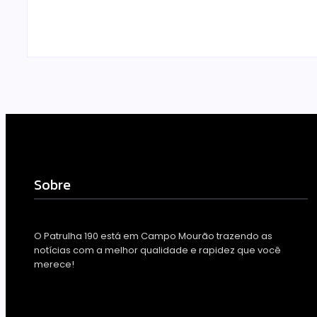
Escrito Por
Locomonteiro@gmail.com
Escrito Por
Loc
-
07/08/2026
-
07/08/2026
Sobre
O Patrulha 190 está em Campo Mourão trazendo as
notícias com a melhor qualidade e rapidez que você
merece!