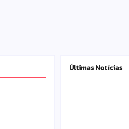
Últimas Notícias
Armadilhas reforçam
rão é premiada
monitoramento e tor
gresso
combate à dengue ma
e de Cidades
eficiente
 Inteligentes
Escrito Por
Locomonteiro@gma