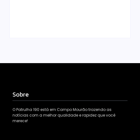
tornam combate à
e preso na zona
dengue mais
rural de Campo
eficiente
Mourão
Escrito Por
Escrito Por
Locomonteiro@gmail.com
Locomonteiro@gmail.com
Sobre
O Patrulha 190 está em Campo Mourão trazendo as
notícias com a melhor qualidade e rapidez que você
merece!