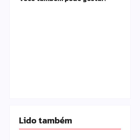
Campo Mourão é
Polícia Militar
premiada no 11º
prende mulher e
Congresso
apreende drogas e
Paranaense de
dinheiro por tráfico
Cidades Digitais e
em Peabiru
Inteligentes
Escrito Por
Escrito Por
Locomonteiro@gmail.com
Locomonteiro@gmail.com
Lido também 