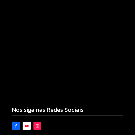
Campo Mourão é premiada no 11º Congresso
Paranaense de Cidades Digitais e Inteligentes
07/08/2026
Armadilhas reforçam monitoramento e tornam
combate à dengue mais eficiente
06/08/2026
Nos siga nas Redes Sociais