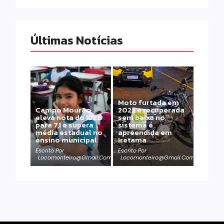
Últimas Notícias
Moto furtada em
Campo Mourão
2022 e recuperada
eleva nota do IDEB
sem baixa no
para 7,1 e supera
sistema é
média estadual no
apreendida em
ensino municipal
Iretama
Escrito Por
Escrito Por
Locomonteiro@gmail.com
Locomonteiro@gmail.com