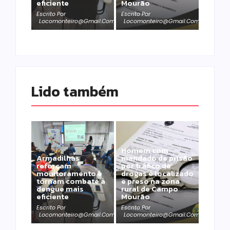
eficiente
Mourão
Escrito Por
Escrito Por
Locomonteiro@gmail.com
Locomonteiro@gmail.com
Lido também 
Homem com
Armadilhas
mandado de prisão
reforçam
por tráfico de
monitoramento e
drogas é localizado
tornam combate à
e preso na zona
dengue mais
rural de Campo
eficiente
Mourão
Escrito Por
Escrito Por
Locomonteiro@gmail.com
Locomonteiro@gmail.com