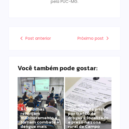
pela PUC-MG.
Post anterior
Próximo post
Você também pode gostar:
Homem com
Armadilhas
mandado de prisão
reforçam
por tráfico de
monitoramento e
drogas é localizado
tornam combate à
e preso na zona
dengue mais
rural de Campo