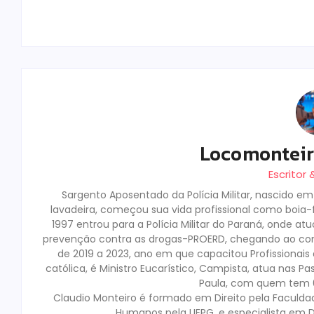
Locomontei
Escritor
Sargento Aposentado da Polícia Militar, nascido e
lavadeira, começou sua vida profissional como boia-fr
1997 entrou para a Polícia Militar do Paraná, onde a
prevenção contra as drogas-PROERD, chegando ao co
de 2019 a 2023, ano em que capacitou Profissionai
católica, é Ministro Eucarístico, Campista, atua nas Pa
Paula, com quem tem 02
Claudio Monteiro é formado em Direito pela Faculda
Humanos pela UEPG, e especialista em D