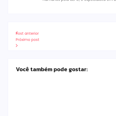
Post anterior
Próximo post
Você também pode gostar:
Prefeitura de Campo Mourão promove ações 
enfrentamento à violência contra a mulher
Escrito Por
Locomonteiro@gmail.com
-
08/08/2026