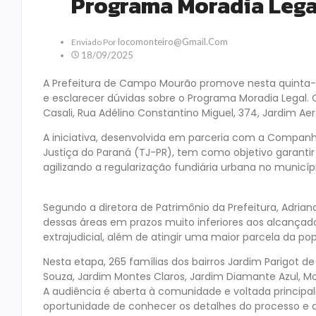
Programa Moradia Legal
Locomonteiro@gmail.com
Enviado Por
18/09/2025
A Prefeitura de Campo Mourão promove nesta quinta-fe
e esclarecer dúvidas sobre o Programa Moradia Legal. O
Casali, Rua Adélino Constantino Miguel, 374, Jardim Aer
A iniciativa, desenvolvida em parceria com a Companh
Justiça do Paraná (TJ-PR), tem como objetivo garanti
agilizando a regularização fundiária urbana no municípi
Segundo a diretora de Patrimônio da Prefeitura, Adrian
dessas áreas em prazos muito inferiores aos alcançados
extrajudicial, além de atingir uma maior parcela da po
Nesta etapa, 265 famílias dos bairros Jardim Parigot de
Souza, Jardim Montes Claros, Jardim Diamante Azul, Mor
A audiência é aberta à comunidade e voltada principal
oportunidade de conhecer os detalhes do processo e d