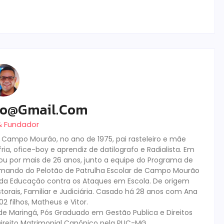
ro@gmail.com
 & Fundador
m Campo Mourão, no ano de 1975, pai rasteleiro e mãe
ia, ofice-boy e aprendiz de datilografo e Radialista. Em
tuou por mais de 26 anos, junto a equipe do Programa de
mando do Pelotão de Patrulha Escolar de Campo Mourão
s da Educação contra os Ataques em Escola. De origem
storais, Familiar e Judiciária. Casado há 28 anos com Ana
 filhos, Matheus e Vitor.
de Maringá, Pós Graduado em Gestão Publica e Direitos
ireito Matrimonial Canônico pela PUC-MG.