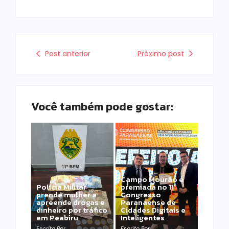
Post anterior
Próximo post
Você também pode gostar:
Campo Mourão é
Polícia Militar
premiada no 11º
prende mulher e
Congresso
apreende drogas e
Paranaense de
dinheiro por tráfico
Cidades Digitais e
em Peabiru
Inteligentes
Escrito Por
Escrito Por