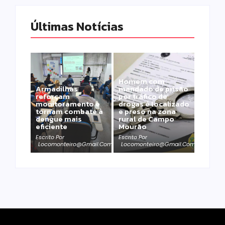
Últimas Notícias
Homem com
Armadilhas
mandado de prisão
reforçam
por tráfico de
monitoramento e
drogas é localizado
tornam combate à
e preso na zona
dengue mais
rural de Campo
eficiente
Mourão
Escrito Por
Escrito Por
Locomonteiro@gmail.com
Locomonteiro@gmail.com