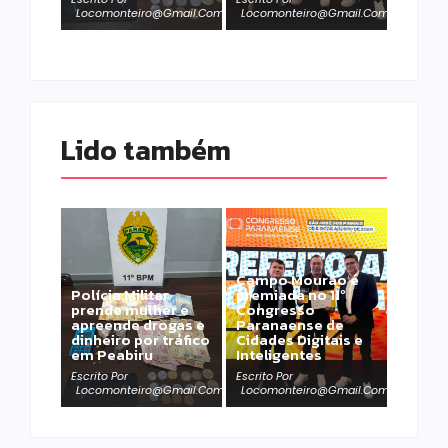
Locomonteiro@gmail.com
Locomonteiro@gmail.com
Lido também 
Campo Mourão é
Polícia Militar
premiada no 11º
prende mulher e
Congresso
apreende drogas e
Paranaense de
dinheiro por tráfico
Cidades Digitais e
em Peabiru
Inteligentes
Escrito Por
Escrito Por
Locomonteiro@gmail.com
Locomonteiro@gmail.com