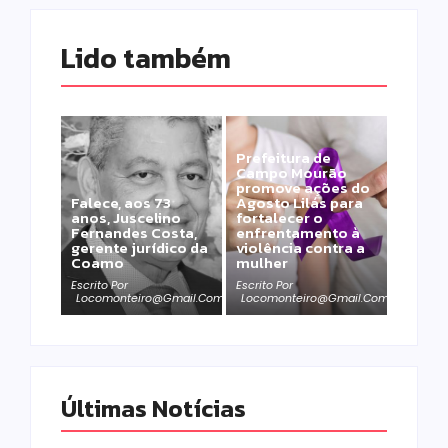
Lido também 
Prefeitura de
Campo Mourão
promove ações do
Falece, aos 73
Agosto Lilás para
anos, Juscelino
fortalecer o
Fernandes Costa,
enfrentamento à
gerente jurídico da
violência contra a
Coamo
mulher
Escrito Por
Escrito Por
Locomonteiro@gmail.com
Locomonteiro@gmail.com
Últimas Notícias