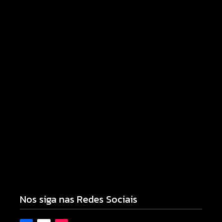
Motocicleta com numeração de motor
divergente é apreendida pela PM no Jardim
Albuquerque; condutor acaba preso
08/08/2026
Nos siga nas Redes Sociais