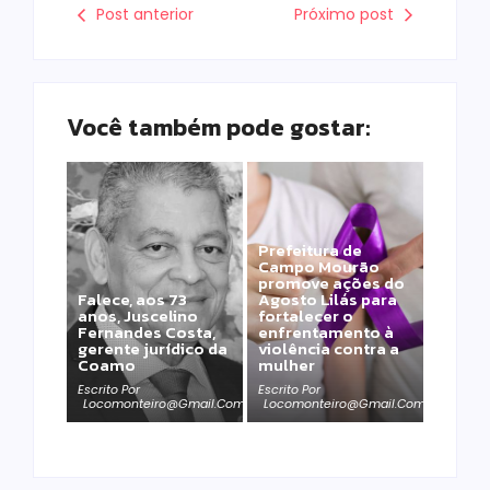
Post anterior
Próximo post
Você também pode gostar:
Prefeitura de
Campo Mourão
promove ações do
Falece, aos 73
Agosto Lilás para
anos, Juscelino
fortalecer o
Fernandes Costa,
enfrentamento à
gerente jurídico da
violência contra a
Coamo
mulher
Escrito Por
Escrito Por
Locomonteiro@gmail.com
Locomonteiro@gmail.com