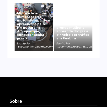
Motocicleta com
numeração de
motor divergente é
apreendida pela
Polícia Militar
PM no Jardim
prende mulher e
Albuquerque;
apreende drogas e
condutor acaba
dinheiro por tráfico
preso
em Peabiru
Escrito Por
Escrito Por
Locomonteiro@gmail.com
Locomonteiro@gmail.com
Sobre