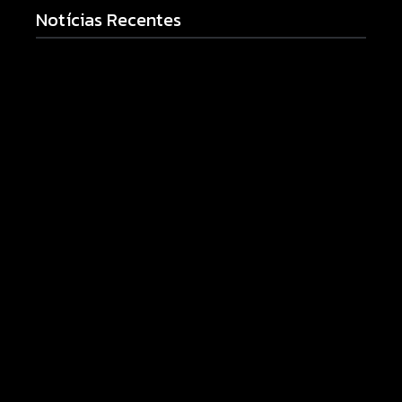
Notícias Recentes
Armadilhas reforçam monitoramento e tornam
combate à dengue mais eficiente
06/08/2026