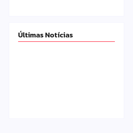
Locomonteiro@gmail.com
Locomonteiro@gmail.com
Últimas Notícias
Moto furtada em
Campo Mourão
2022 e recuperada
eleva nota do IDEB
sem baixa no
para 7,1 e supera
sistema é
média estadual no
apreendida em
ensino municipal
Iretama
Escrito Por
Escrito Por
Locomonteiro@gmail.com
Locomonteiro@gmail.com