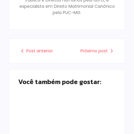
Publica e Direitos Humanos pela UEPG, e
especialista em Direito Matrimonial Canônico
pela PUC-MG.
Post anterior
Próximo post
Você também pode gostar:
Homem com
Armadilhas
mandado de prisão
reforçam
por tráfico de
monitoramento e
drogas é localizado