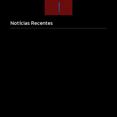
Notícias Recentes
Armadilhas reforçam monitoramento e tornam
combate à dengue mais eficiente