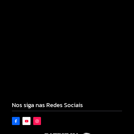
06/08/2026
Campo Mourão eleva nota do IDEB para 7,1 e
supera média estadual no ensino municipal
06/08/2026
Nos siga nas Redes Sociais