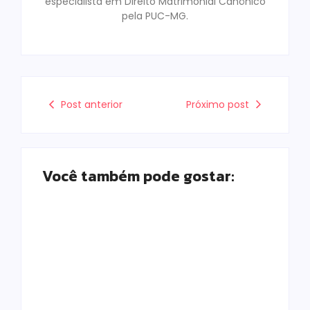
especialista em Direito Matrimonial Canônico
pela PUC-MG.
Post anterior
Próximo post
Você também pode gostar:
Prefeitura de
Motocicleta com
Campo Mourão
numeração de
promove ações do
motor divergente é
Agosto Lilás para
apreendida pela
fortalecer o
PM no Jardim
enfrentamento à
Albuquerque;