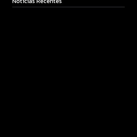
Notícias Recentes
Prefeitura de Campo Mourão promove ações do
Agosto Lilás para fortalecer o enfrentamento à
violência contra a mulher
08/08/2026