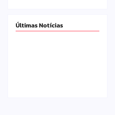
Últimas Notícias
Campo Mourão é
Polícia Militar
premiada no 11º
prende mulher e
Congresso
apreende drogas e
Paranaense de
dinheiro por tráfico
Cidades Digitais e
em Peabiru
Inteligentes
Escrito Por
Escrito Por
Locomonteiro@gmail.com
Locomonteiro@gmail.com