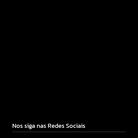
Polícia Militar prende mulher e apreende drogas e
dinheiro por tráfico em Peabiru
07/08/2026
Nos siga nas Redes Sociais