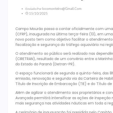
Locomonteiro@gmail.com
Enviado Por
15/10/2025
Campo Mourão passa a contar oficialmente com uma P
(CFRP), inaugurada na última terça-feira (13), em uma 
novo posto tem como objetivo facilitar o atendiment
fiscalização e segurança do tráfego aquaviário na regi
O atendimento ao público será realizado nas dependên
(CIRETRAN), resultado de um convênio entre a Marinha 
do Estado do Paraná (Detran-PR).
O espaço funcionará de segunda a quinta-feira, das 8h
emissão, renovação e segunda via da Carteira de Habi
Título de Inscrição de Embarcação (TIE) e do Título de
Além de agilizar o atendimento aos proprietários e c
Avançada permitirá intensificar as ações de inspeção n
mais segurança nas atividades náuticas em toda a reg
A cerimônia de inauguração foi presidida pelo Capitão