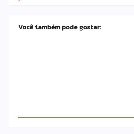
Você também pode gostar:
Moto furtada em 2022 e recuperada sem bai
Escrito Por
Locomonteiro@gmail.com
-
06/08/2026
Campo Mourão realiza campanha de exames 
feira (5)
Escrito Por
Locomonteiro@gmail.com
-
05/08/2026