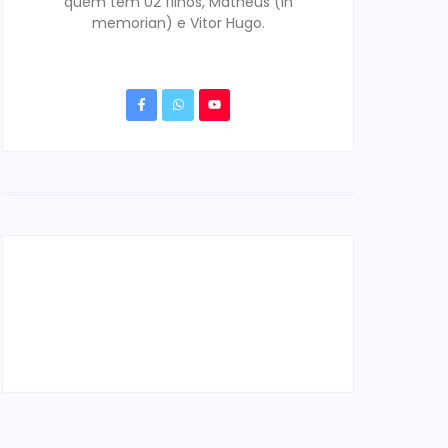
quem tem 02 filhos, Matheus (in
memorian) e Vitor Hugo.