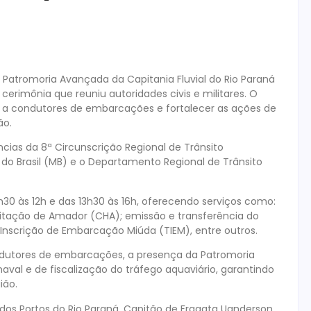
atromoria Avançada da Capitania Fluvial do Rio Paraná
cerimônia que reuniu autoridades civis e militares. O
o a condutores de embarcações e fortalecer as ações de
ão.
cias da 8ª Circunscrição Regional de Trânsito
do Brasil (MB) e o Departamento Regional de Trânsito
30 às 12h e das 13h30 às 16h, oferecendo serviços como:
litação de Amador (CHA); emissão e transferência do
 Inscrição de Embarcação Miúda (TIEM), entre outros.
ondutores de embarcações, a presença da Patromoria
aval e de fiscalização do tráfego aquaviário, garantindo
ião.
 dos Portos do Rio Paraná, Capitão de Fragata Uanderson