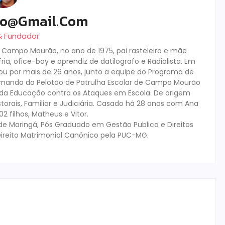
ro@gmail.com
 & Fundador
m Campo Mourão, no ano de 1975, pai rasteleiro e mãe
ia, ofice-boy e aprendiz de datilografo e Radialista. Em
tuou por mais de 26 anos, junto a equipe do Programa de
mando do Pelotão de Patrulha Escolar de Campo Mourão
s da Educação contra os Ataques em Escola. De origem
storais, Familiar e Judiciária. Casado há 28 anos com Ana
 filhos, Matheus e Vitor.
de Maringá, Pós Graduado em Gestão Publica e Direitos
ireito Matrimonial Canônico pela PUC-MG.