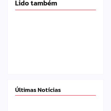
Lido também 
Prefeitura de
Motocicleta com
Campo Mourão
numeração de
promove ações do
motor divergente é
Agosto Lilás para
apreendida pela
fortalecer o
PM no Jardim
enfrentamento à
Albuquerque;
violência contra a
condutor acaba
mulher
preso
Escrito Por
Escrito Por
Locomonteiro@gmail.com
Locomonteiro@gmail.com
Últimas Notícias