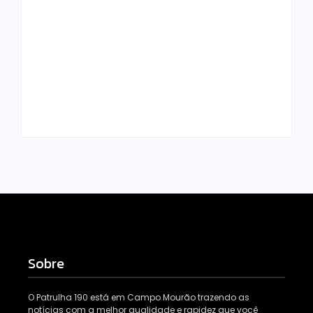
Campo Mourão é
Polícia Militar
premiada no 11º
prende mulher e
Congresso
apreende drogas e
Paranaense de
dinheiro por tráfico
Cidades Digitais e
em Peabiru
Inteligentes
Escrito Por
Escrito Por
Locomonteiro@gmail.com
Locomonteiro@gmail.com
Sobre
O Patrulha 190 está em Campo Mourão trazendo as
notícias com a melhor qualidade e rapidez que você