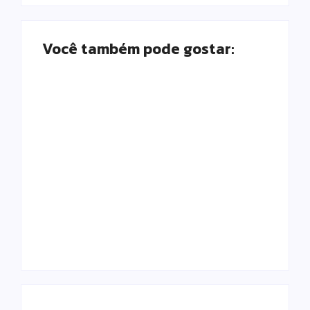
Você também pode gostar:
Prefeitura de
Motocicleta com
Campo Mourão
numeração de
promove ações do
motor divergente é
Agosto Lilás para
apreendida pela
fortalecer o
PM no Jardim
enfrentamento à
Albuquerque;
violência contra a
condutor acaba
mulher
preso
Escrito Por
Escrito Por
Locomonteiro@gmail.com
Locomonteiro@gmail.com