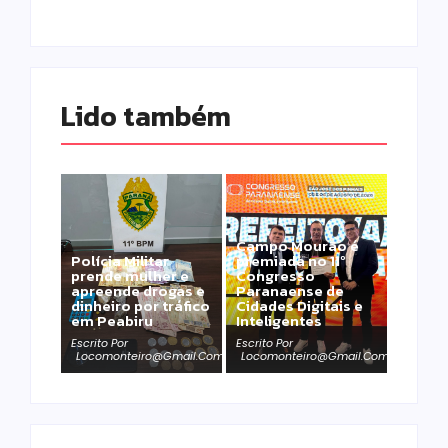
Lido também 
Campo Mourão é
Polícia Militar
premiada no 11º
prende mulher e
Congresso
apreende drogas e
Paranaense de
dinheiro por tráfico
Cidades Digitais e
em Peabiru
Inteligentes
Escrito Por
Escrito Por
Locomonteiro@gmail.com
Locomonteiro@gmail.com