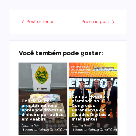
Post anterior
Próximo post
Você também pode gostar:
Campo Mourão é
Polícia Militar
premiada no 11º
prende mulher e
Congresso
apreende drogas e
Paranaense de
dinheiro por tráfico
Cidades Digitais e
em Peabiru
Inteligentes
Escrito Por
Escrito Por
Locomonteiro@gmail.com
Locomonteiro@gmail.com