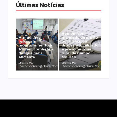
Últimas Notícias
Homem com
Armadilhas
mandado de prisão
reforçam
por tráfico de
monitoramento e
drogas é localizado
tornam combate à
e preso na zona
dengue mais
rural de Campo
eficiente
Mourão
Escrito Por
Escrito Por
Locomonteiro@gmail.com
Locomonteiro@gmail.com