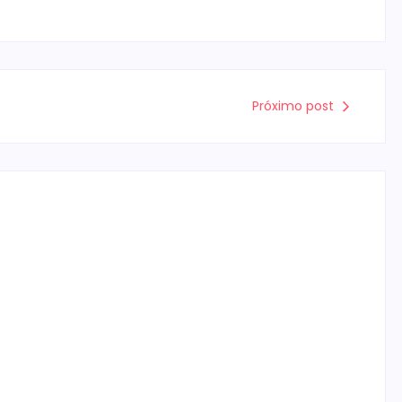
Próximo post
Campo Mourão é premiada no 11º
Congresso Paranaense de Cidades
Digitais e Inteligentes