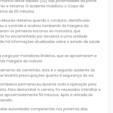
 manhã deste sábado (03) nas proximidades da ponte
rão e Iretama. O acidente mobilizou o Corpo de
erca de 50 minutos.
 Mourão–Iretama quando o condutor, identificado
deu o controle e acabou tombando às margens da
taram os primeiros socorros ao motorista, que
Ele foi encaminhado por terceiros a uma unidade
Não há informações atualizadas sobre o estado de saúde
a carga por moradores lindeiros, que se aproximaram e
 nas margens da rodovia.
bamento do caminhão, este é o segundo acidente do
que levanta preocupações quanto à segurança da via.
de Bombeiros permaneceu durante toda a operação para
ista. Para destombar a carreta, foi necessário interditar a
s por aproximadamente 50 minutos. Após a retirada do
iberado.
pelas autoridades competentes nos próximos dias.