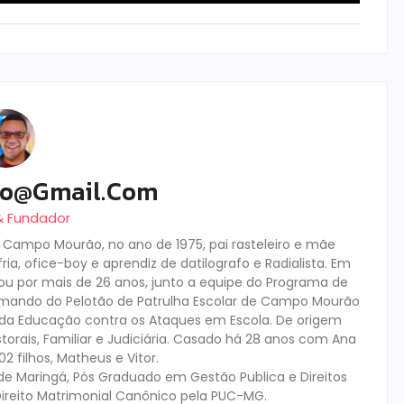
ro@gmail.com
 & Fundador
m Campo Mourão, no ano de 1975, pai rasteleiro e mãe
ia, ofice-boy e aprendiz de datilografo e Radialista. Em
tuou por mais de 26 anos, junto a equipe do Programa de
mando do Pelotão de Patrulha Escolar de Campo Mourão
s da Educação contra os Ataques em Escola. De origem
storais, Familiar e Judiciária. Casado há 28 anos com Ana
 filhos, Matheus e Vitor.
de Maringá, Pós Graduado em Gestão Publica e Direitos
ireito Matrimonial Canônico pela PUC-MG.