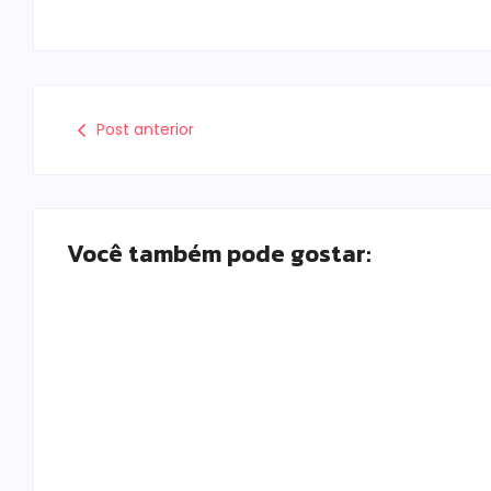
Post anterior
Você também pode gostar:
Polícia Militar prende mulher e apreende
drogas e dinheiro por tráfico em Peabiru