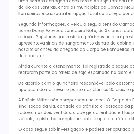
Uma carreta carregada com farelo de soja tombou na
do Rio das Lontras, entre os municípios de Campo Mou
Bombeiros e causou interrupção total do tráfego por c
Segundo informações, o veículo seguia sentido Campo
como Darcy Azevedo Junqueira Neto, de 34 anos, per
rodovia. Populares que residem próximos ao local pres
apresentava sinais de sangramento dentro da cabine. 
hospitalar antes da chegada do Corpo de Bombeiros. 
do condutor.
Ainda durante o atendimento, foi registrado o saque d
retiraram parte do farelo de soja espalhado na pista e
De acordo com o guincheiro responsável pelo destom
tipo ocorrido no mesmo ponto nos últimos 30 dias, o 
A Polícia Militar não compareceu ao local. O Corpo 
sinalização da via, controle do trânsito e liberação da p
rodovia nos dois sentidos, o que gerou lentidão e fila
veículo, a pista foi completamente limpa e o tráfego l
O caso segue sob investigação e poderá ser apurado 