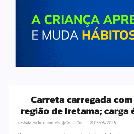
Carreta carregada com 
região de Iretama; carga
Locomonteiro@gmail.com
05/05/2025
Enviado Por