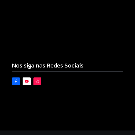
Armadilhas reforçam monitoramento e tornam
combate à dengue mais eficiente
06/08/2026
Nos siga nas Redes Sociais