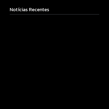
Notícias Recentes
Polícia Militar prende mulher e apreende drogas e
dinheiro por tráfico em Peabiru
07/08/2026
Campo Mourão é premiada no 11º Congresso
Paranaense de Cidades Digitais e Inteligentes
07/08/2026