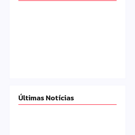
Campo Mourão é
Polícia Militar
premiada no 11º
prende mulher e
Congresso
apreende drogas e
Paranaense de
dinheiro por tráfico
Cidades Digitais e
em Peabiru
Inteligentes
Escrito Por
Escrito Por
Locomonteiro@gmail.com
Locomonteiro@gmail.com
Últimas Notícias
Homem com