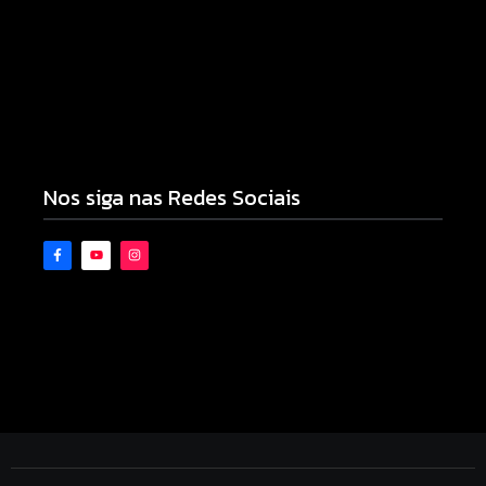
Armadilhas reforçam monitoramento e tornam
combate à dengue mais eficiente
06/08/2026
Nos siga nas Redes Sociais