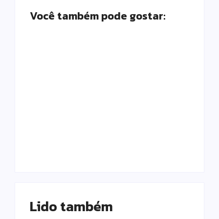
Você também pode gostar:
Campo Mourão é
Polícia Militar
premiada no 11º
prende mulher e
Congresso
apreende drogas e
Paranaense de
dinheiro por tráfico
Cidades Digitais e
em Peabiru
Inteligentes
Escrito Por
Escrito Por
Locomonteiro@gmail.com
Locomonteiro@gmail.com
Lido também 