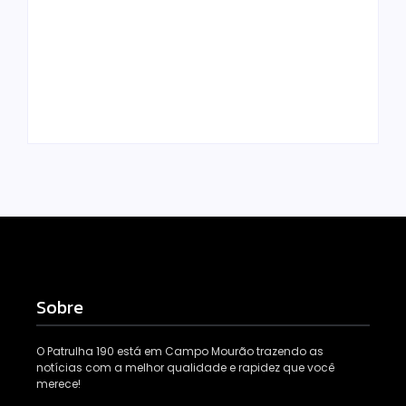
Armadilhas
mandado de prisão
reforçam
por tráfico de
monitoramento e
drogas é localizado
tornam combate à
e preso na zona
dengue mais
rural de Campo
eficiente
Mourão
Escrito Por
Escrito Por
Locomonteiro@gmail.com
Locomonteiro@gmail.com
Sobre
O Patrulha 190 está em Campo Mourão trazendo as
notícias com a melhor qualidade e rapidez que você
merece!