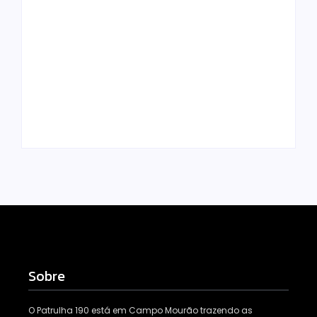
Motocicleta com
numeração de
motor divergente é
apreendida pela
Polícia Militar
PM no Jardim
prende mulher e
Albuquerque;
apreende drogas e
condutor acaba
dinheiro por tráfico
preso
em Peabiru
Escrito Por
Escrito Por
Locomonteiro@gmail.com
Locomonteiro@gmail.com
Sobre
O Patrulha 190 está em Campo Mourão trazendo as