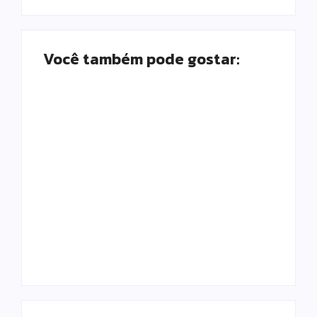
Você também pode gostar:
Prefeitura de
Campo Mourão
promove ações do
Falece, aos 73
Agosto Lilás para
anos, Juscelino
fortalecer o
Fernandes Costa,
enfrentamento à
gerente jurídico da
violência contra a
Coamo
mulher
Escrito Por
Escrito Por
Locomonteiro@gmail.com
Locomonteiro@gmail.com