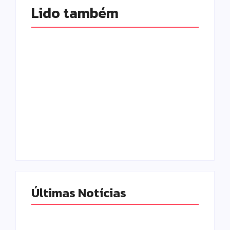
Lido também 
Prefeitura de
Campo Mourão
promove ações do
Falece, aos 73
Agosto Lilás para
anos, Juscelino
fortalecer o
Fernandes Costa,
enfrentamento à
gerente jurídico da
violência contra a
Coamo
mulher
Escrito Por
Escrito Por
Locomonteiro@gmail.com
Locomonteiro@gmail.com
Últimas Notícias