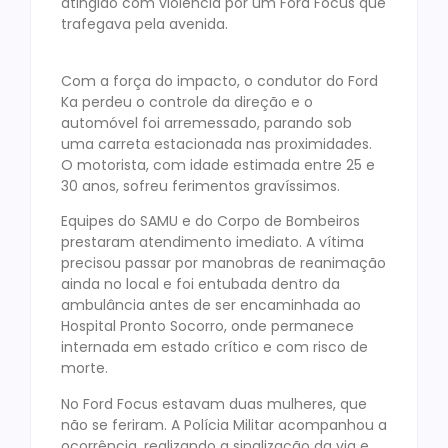
atingido com violência por um Ford Focus que
trafegava pela avenida.
Com a força do impacto, o condutor do Ford
Ka perdeu o controle da direção e o
automóvel foi arremessado, parando sob
uma carreta estacionada nas proximidades.
O motorista, com idade estimada entre 25 e
30 anos, sofreu ferimentos gravíssimos.
Equipes do SAMU e do Corpo de Bombeiros
prestaram atendimento imediato. A vítima
precisou passar por manobras de reanimação
ainda no local e foi entubada dentro da
ambulância antes de ser encaminhada ao
Hospital Pronto Socorro, onde permanece
internada em estado crítico e com risco de
morte.
No Ford Focus estavam duas mulheres, que
não se feriram. A Polícia Militar acompanhou a
ocorrência, realizando a sinalização da via e