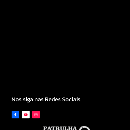
Motocicleta com numeração de motor divergente
é apreendida pela PM no Jardim Albuquerque;
condutor acaba preso
08/08/2026
Nos siga nas Redes Sociais