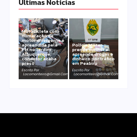
Últimas Notícias
Motocicleta com
numeração de
motor divergente é
apreendida pela
Polícia Militar
PM no Jardim
prende mulher e
Albuquerque;
apreende drogas e
condutor acaba
dinheiro por tráfico
preso
em Peabiru
Escrito Por
Escrito Por
Locomonteiro@gmail.com
Locomonteiro@gmail.com