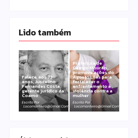
Lido também 
Prefeitura de
Campo Mourão
promove ações do
Falece, aos 73
Agosto Lilás para
anos, Juscelino
fortalecer o
Fernandes Costa,
enfrentamento à
gerente jurídico da
violência contra a
Coamo
mulher
Escrito Por
Escrito Por
Locomonteiro@gmail.com
Locomonteiro@gmail.com