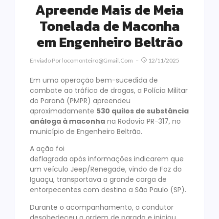
Apreende Mais de Meia
Tonelada de Maconha
em Engenheiro Beltrão
Enviado Por
Locomonteiro@gmail.com
12/11/2025
Em uma operação bem-sucedida de
combate ao tráfico de drogas, a Polícia Militar
do Paraná (PMPR) apreendeu
aproximadamente
530 quilos de substância
análoga à maconha
na Rodovia PR-317, no
município de Engenheiro Beltrão.
A ação foi
deflagrada após informações indicarem que
um veículo Jeep/Renegade, vindo de Foz do
Iguaçu, transportava a grande carga de
entorpecentes com destino a São Paulo (SP).
Durante o acompanhamento, o condutor
desobedeceu a ordem de parada e iniciou