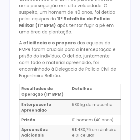
uma perseguição em alta velocidade. O
suspeito, um homem de 40 anos, foi detido
pelas equipes do
11º Batalhão de Polícia
Militar (11º BPM)
após tentar fugir a pé em
uma área de plantação.
A
eficiência e o preparo
das equipes da
PMPR foram cruciais para a interceptação e
prisão do indivíduo. O detido, juntamente
com todo o material apreendido, foi
encaminhado à Delegacia de Polícia Civil de
Engenheiro Beltrão.
Resultados da
Detalhes
Operação (11º BPM)
Entorpecente
530 kg de maconha
Apreendido
Prisão
01 homem (40 anos)
Apreensões
R$ 480,75 em dinheiro
Adicionais
e 01 celular