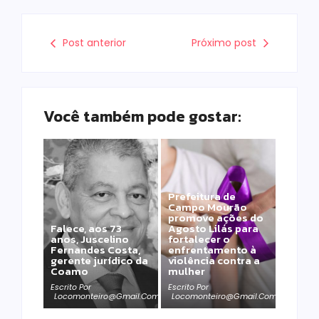
Post anterior
Próximo post
Você também pode gostar:
Prefeitura de
Campo Mourão
promove ações do
Falece, aos 73
Agosto Lilás para
anos, Juscelino
fortalecer o
Fernandes Costa,
enfrentamento à
gerente jurídico da
violência contra a
Coamo
mulher
Escrito Por
Escrito Por
Locomonteiro@gmail.com
Locomonteiro@gmail.com