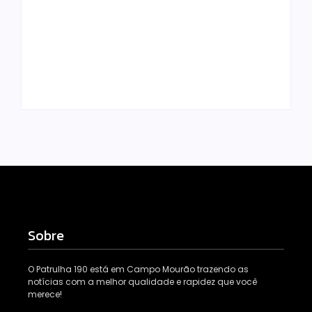
reforçam
por tráfico de
monitoramento e
drogas é localizado
tornam combate à
e preso na zona
dengue mais
rural de Campo
eficiente
Mourão
Escrito Por
Escrito Por
Locomonteiro@gmail.com
Locomonteiro@gmail.com
Sobre
O Patrulha 190 está em Campo Mourão trazendo as
notícias com a melhor qualidade e rapidez que você
merece!