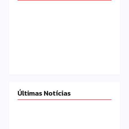
Campo Mourão é
Polícia Militar
premiada no 11º
prende mulher e
Congresso
apreende drogas e
Paranaense de
dinheiro por tráfico
Cidades Digitais e
em Peabiru
Inteligentes
Escrito Por
Escrito Por
Locomonteiro@gmail.com
Locomonteiro@gmail.com
Últimas Notícias
Homem com
Armadilhas
mandado de prisão