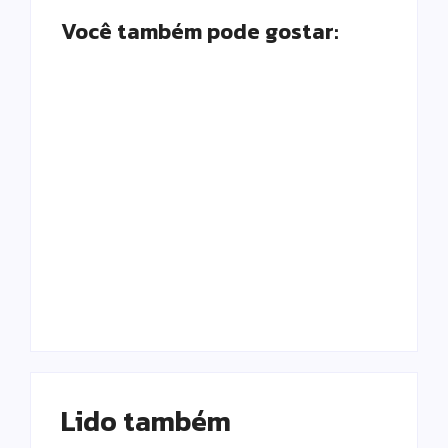
Você também pode gostar:
Campo Mourão é
Polícia Militar
premiada no 11º
prende mulher e
Congresso
apreende drogas e
Paranaense de
dinheiro por tráfico
Cidades Digitais e
em Peabiru
Inteligentes
Escrito Por
Escrito Por
Locomonteiro@gmail.com
Locomonteiro@gmail.com
Lido também 