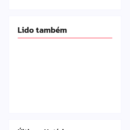
Lido também 
Homem com
Armadilhas
mandado de prisão
reforçam
por tráfico de
monitoramento e
drogas é localizado
tornam combate à
e preso na zona
dengue mais
rural de Campo
eficiente
Mourão
Escrito Por
Escrito Por
Locomonteiro@gmail.com
Locomonteiro@gmail.com