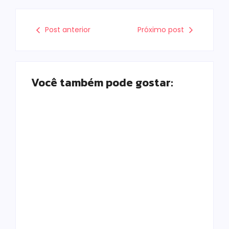
Post anterior
Próximo post
Você também pode gostar:
Homem com
Armadilhas
mandado de prisão
reforçam
por tráfico de
monitoramento e
drogas é localizado
tornam combate à
e preso na zona
dengue mais
rural de Campo
eficiente
Mourão
Escrito Por
Escrito Por
Locomonteiro@gmail.com
Locomonteiro@gmail.com