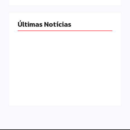
Últimas Notícias
Homem com
Armadilhas
mandado de prisão
reforçam
por tráfico de
monitoramento e
drogas é localizado
tornam combate à
e preso na zona
dengue mais
rural de Campo
eficiente
Mourão
Escrito Por
Escrito Por
Locomonteiro@gmail.com
Locomonteiro@gmail.com