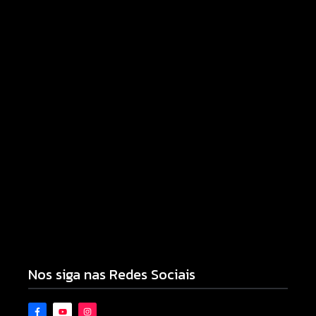
07/08/2026
Armadilhas reforçam monitoramento e tornam
combate à dengue mais eficiente
06/08/2026
Nos siga nas Redes Sociais