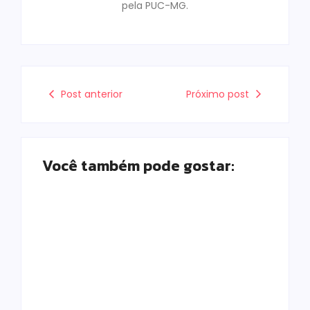
pela PUC-MG.
Post anterior
Próximo post
Você também pode gostar:
Campo Mourão é
Polícia Militar
premiada no 11º
prende mulher e
Congresso
apreende drogas e
Paranaense de
dinheiro por tráfico
Cidades Digitais e