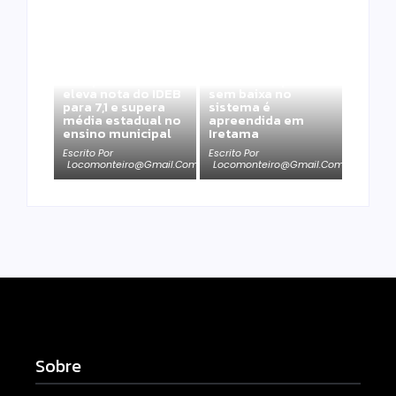
Moto furtada em
Campo Mourão
2022 e recuperada
eleva nota do IDEB
sem baixa no
para 7,1 e supera
sistema é
média estadual no
apreendida em
ensino municipal
Iretama
Escrito Por
Escrito Por
Locomonteiro@gmail.com
Locomonteiro@gmail.com
Sobre