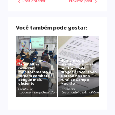
Post anterior
Próximo post
Você também pode gostar:
Homem com
Armadilhas
mandado de prisão
reforçam
por tráfico de
monitoramento e
drogas é localizado
tornam combate à
e preso na zona
dengue mais
rural de Campo
eficiente
Mourão
Escrito Por
Escrito Por
Locomonteiro@gmail.com
Locomonteiro@gmail.com