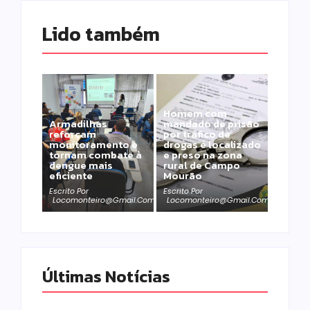
Lido também 
Homem com
Armadilhas
mandado de prisão
reforçam
por tráfico de
monitoramento e
drogas é localizado
tornam combate à
e preso na zona
dengue mais
rural de Campo
eficiente
Mourão
Escrito Por
Escrito Por
Locomonteiro@gmail.com
Locomonteiro@gmail.com
Últimas Notícias