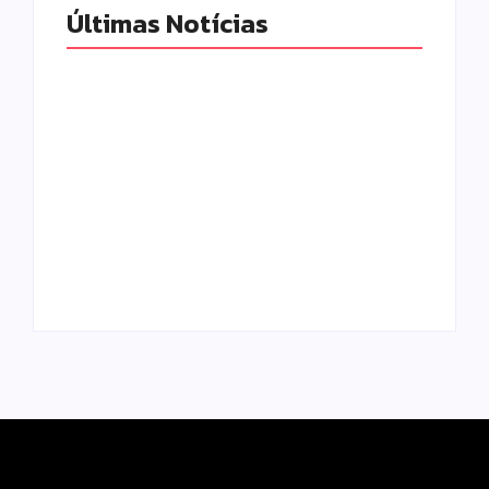
Últimas Notícias
Pesquisa do
Procon de Campo
AGRICULTOR E
Mourão aponta
FUNCIONÁRIO
queda nos
PERDEM A VIDA EM
menores preços de
ACIDENTE TRÁGICO
combustíveis e do
NA PR-549, ENTRE
gás de cozinha
LUIZIANA E
para entrega
BOURBÔNIA
Escrito Por
Escrito Por
Locomonteiro@gmail.com
Locomonteiro@gmail.com