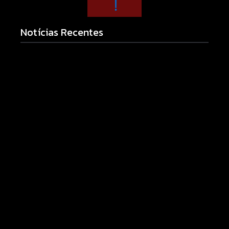
Notícias Recentes
Armadilhas reforçam monitoramento e tornam
combate à dengue mais eficiente
06/08/2026