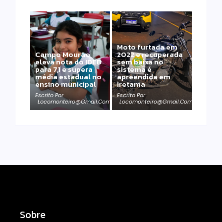
Moto furtada em
Campo Mourão
2022 e recuperada
eleva nota do IDEB
sem baixa no
para 7,1 e supera
sistema é
média estadual no
apreendida em
ensino municipal
Iretama
Escrito Por
Escrito Por
Locomonteiro@gmail.com
Locomonteiro@gmail.com
Sobre