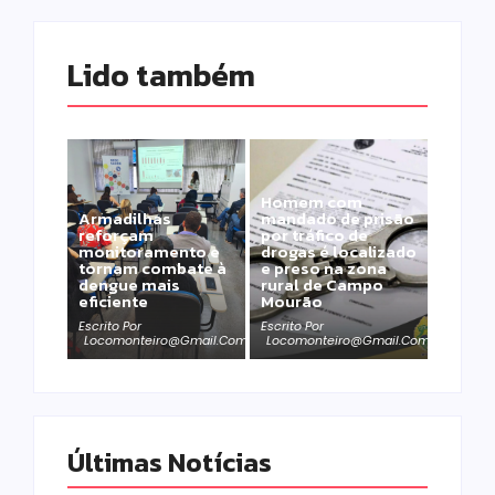
Lido também 
Homem com
Armadilhas
mandado de prisão
reforçam
por tráfico de
monitoramento e
drogas é localizado
tornam combate à
e preso na zona
dengue mais
rural de Campo
eficiente
Mourão
Escrito Por
Escrito Por
Locomonteiro@gmail.com
Locomonteiro@gmail.com
Últimas Notícias