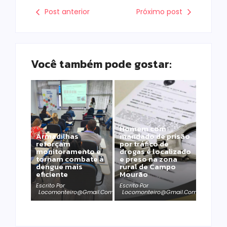
Post anterior
Próximo post
Você também pode gostar:
Homem com
Armadilhas
mandado de prisão
reforçam
por tráfico de
monitoramento e
drogas é localizado
tornam combate à
e preso na zona
dengue mais
rural de Campo
eficiente
Mourão
Escrito Por
Escrito Por
Locomonteiro@gmail.com
Locomonteiro@gmail.com