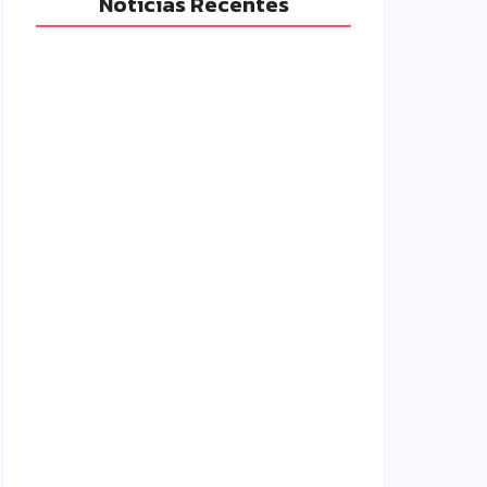
Notícias Recentes
Polícia Militar prende mulher e
apreende drogas e dinheiro por tráfico
em Peabiru
07/08/2026
Campo Mourão é premiada no 11º
Congresso Paranaense de Cidades
Digitais e Inteligentes
07/08/2026