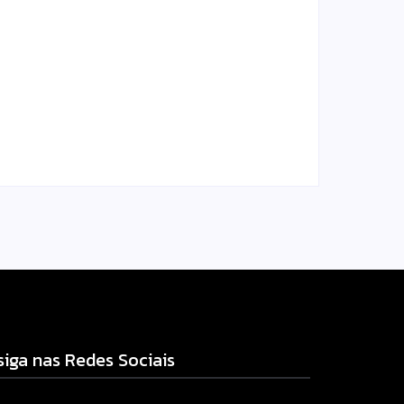
Homem com mandado de
prisão por tráfico de
am
drogas é localizado e
s
preso na zona rural de
Campo Mourão
l.com
Escrito Por
Locomonteiro@gmail.com
-
06/08/2026
siga nas Redes Sociais