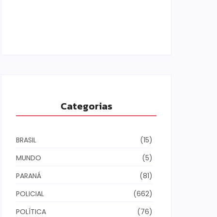
Armadilhas reforçam monitoramento e
tornam combate à dengue mais
eficiente
06/08/2026
Categorias
BRASIL
(15)
MUNDO
(5)
PARANÁ
(81)
POLICIAL
(662)
POLÍTICA
(76)