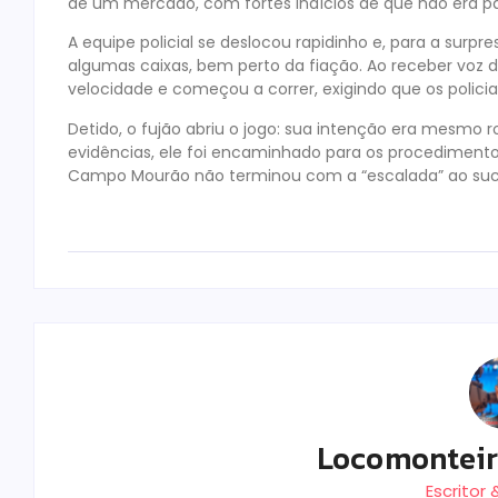
de um mercado, com fortes indícios de que não era par
A equipe policial se deslocou rapidinho e, para a su
algumas caixas, bem perto da fiação. Ao receber voz de
velocidade e começou a correr, exigindo que os polic
Detido, o fujão abriu o jogo: sua intenção era mesmo r
evidências, ele foi encaminhado para os procedimento
Campo Mourão não terminou com a “escalada” ao suc
Locomontei
Escritor