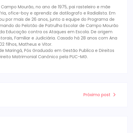
m Campo Mourão, no ano de 1975, pai rasteleiro e mãe
ia, ofice-boy e aprendiz de datilografo e Radialista. Em
tuou por mais de 26 anos, junto a equipe do Programa de
mando do Pelotão de Patrulha Escolar de Campo Mourão
s da Educação contra os Ataques em Escola. De origem
storais, Familiar e Judiciária. Casado há 28 anos com Ana
 filhos, Matheus e Vitor.
de Maringá, Pós Graduado em Gestão Publica e Direitos
ireito Matrimonial Canônico pela PUC-MG.
Próximo post