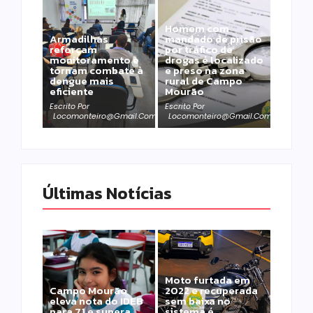
Homem com
Armadilhas
mandado de prisão
reforçam
por tráfico de
monitoramento e
drogas é localizado
tornam combate à
e preso na zona
dengue mais
rural de Campo
eficiente
Mourão
Escrito Por
Escrito Por
Locomonteiro@gmail.com
Locomonteiro@gmail.com
Últimas Notícias
Moto furtada em
Campo Mourão
2022 e recuperada
eleva nota do IDEB
sem baixa no
para 7,1 e supera
sistema é