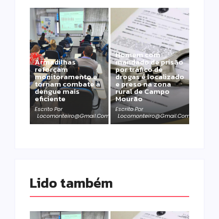
Homem com
Armadilhas
mandado de prisão
reforçam
por tráfico de
monitoramento e
drogas é localizado
tornam combate à
e preso na zona
dengue mais
rural de Campo
eficiente
Mourão
Escrito Por
Escrito Por
Locomonteiro@gmail.com
Locomonteiro@gmail.com
Lido também 