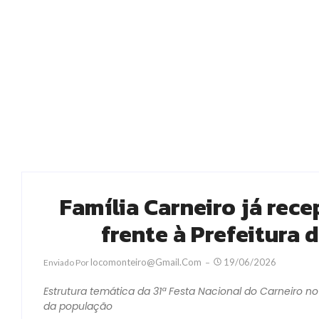
Família Carneiro já rec
frente à Prefeitura
Locomonteiro@gmail.com
19/06/2026
Enviado Por
Estrutura temática da 31ª Festa Nacional do Carneiro no
da população