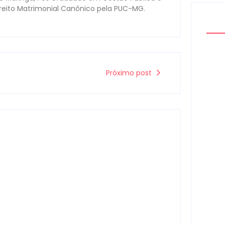
ireito Matrimonial Canônico pela PUC-MG.
Próximo post
Políc
apre
tráfi
07
Camp
Cong
Digit
07
Campo Mourão é premiada no 11º