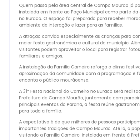
Quem passa pela área central de Campo Mourão já pode
instalada em frente ao Paço Municipal como parte da d
no Buraco. O espaço foi preparado para receber morad
ambiente de interação e lazer para as famílias.
A atração convida especialmente as crianças para c
maior festa gastronômica e cultural do município. Al
visitantes podem aproveitar o local para registrar fo
familiares e amigos.
A instalação da Família Carneiro reforça o clima fest
aproximação da comunidade com a programação e fo
encanta o público mourãoense.
A 31ª Festa Nacional do Carneiro no Buraco será reali
Prefeitura de Campo Mourão, juntamente com parceir
principais eventos do Paraná, a festa reúne gastronomi
para toda a família.
A expectativa é de que milhares de pessoas particip
importantes tradições de Campo Mourão. Até lá, a pop
visitando a Família Carneiro, instalada em frente à Pr