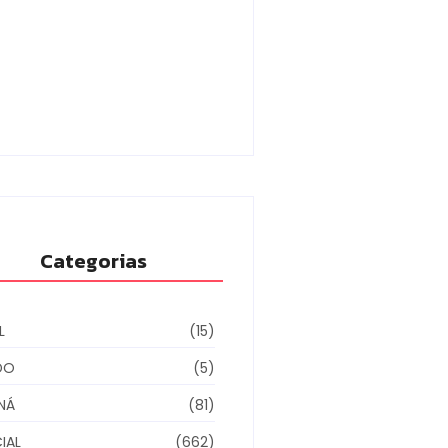
dilhas reforçam
toramento e tornam combate
gue mais eficiente
/08/2026
Categorias
L
(15)
DO
(5)
NÁ
(81)
IAL
(662)