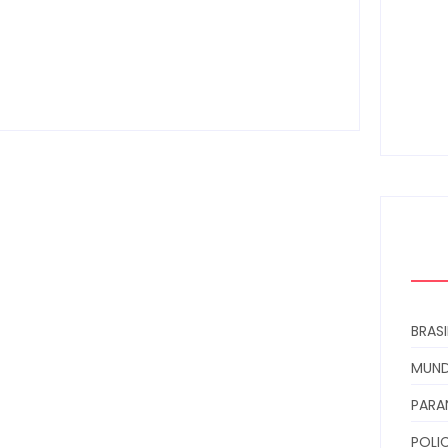
Congresso Paranaense de Cidades
Digitais e Inteligentes
scrito Por
Locomonteiro@gmail.com
-
07/08/2026
Arma
moni
à den
06
BRASI
MUN
PARA
POLIC