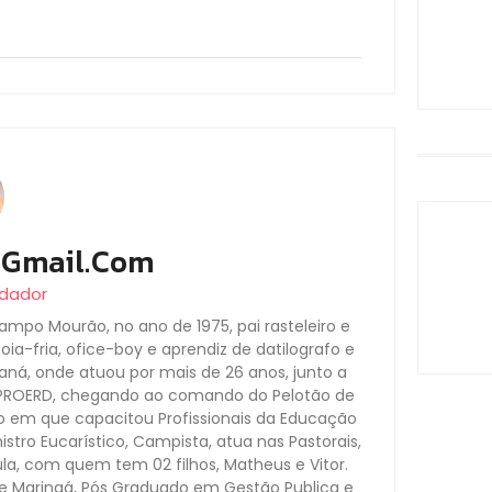
@gmail.com
ndador
ampo Mourão, no ano de 1975, pai rasteleiro e
a-fria, ofice-boy e aprendiz de datilografo e
araná, onde atuou por mais de 26 anos, junto a
-PROERD, chegando ao comando do Pelotão de
o em que capacitou Profissionais da Educação
stro Eucarístico, Campista, atua nas Pastorais,
la, com quem tem 02 filhos, Matheus e Vitor.
de Maringá, Pós Graduado em Gestão Publica e