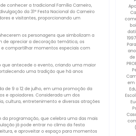
 conhecer a tradicional Família Carneiro,
Apo
ivulgação da 31ª Festa Nacional do Carneiro
Ca
ores e visitantes, proporcionando um
come
bo
dati
onhecerem os personagens que simbolizam a
1997
ém de apreciar a decoração temática, os
Para
tos e compartilhar momentos especiais com
ano
de
PRO
ivo que antecede o evento, criando uma maior
P
rtalecendo uma tradição que há anos
Camp
em 
zada de 9 a 12 de julho, em uma promoção da
Ed
os e apoiadores. Considerada um dos
Escol
a, cultura, entretenimento e diversas atrações
Eu
P
Casa
em da programação, que celebra uma das mais
com
ulação já pode entrar no clima da festa
efeitura, e aproveitar o espaço para momentos