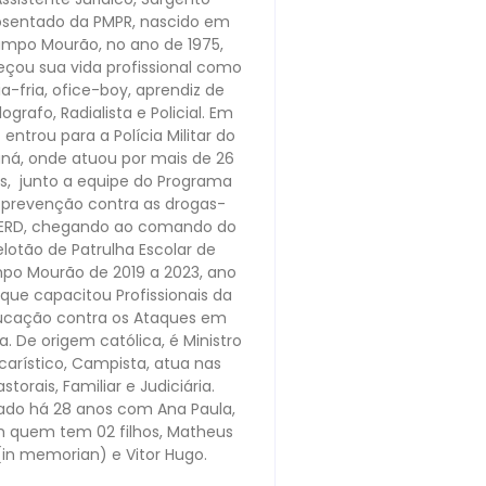
sentado da PMPR, nascido em
mpo Mourão, no ano de 1975,
çou sua vida profissional como
ia-fria, ofice-boy, aprendiz de
lografo, Radialista e Policial. Em
 entrou para a Polícia Militar do
ná, onde atuou por mais de 26
s, junto a equipe do Programa
 prevenção contra as drogas-
ERD, chegando ao comando do
elotão de Patrulha Escolar de
o Mourão de 2019 a 2023, ano
que capacitou Profissionais da
ucação contra os Ataques em
a. De origem católica, é Ministro
carístico, Campista, atua nas
astorais, Familiar e Judiciária.
do há 28 anos com Ana Paula,
 quem tem 02 filhos, Matheus
(in memorian) e Vitor Hugo.