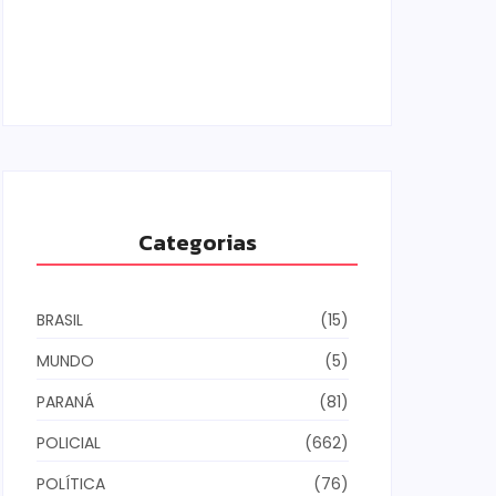
Armadilhas reforçam monitoramento e
tornam combate à dengue mais
eficiente
06/08/2026
Categorias
BRASIL
(15)
MUNDO
(5)
PARANÁ
(81)
POLICIAL
(662)
POLÍTICA
(76)