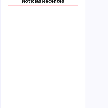
Notícias Recentes
Polícia Militar prende mulher e
apreende drogas e dinheiro por tráfico
em Peabiru
07/08/2026
Campo Mourão é premiada no 11º
Congresso Paranaense de Cidades
Digitais e Inteligentes
07/08/2026