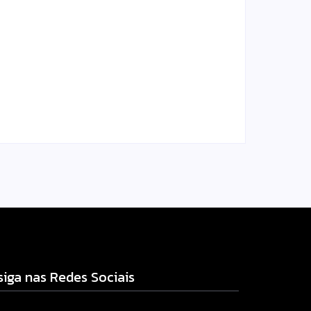
Homem com mandado de
prisão por tráfico de
am
drogas é localizado e
s
preso na zona rural de
Campo Mourão
l.com
Escrito Por
Locomonteiro@gmail.com
-
06/08/2026
siga nas Redes Sociais