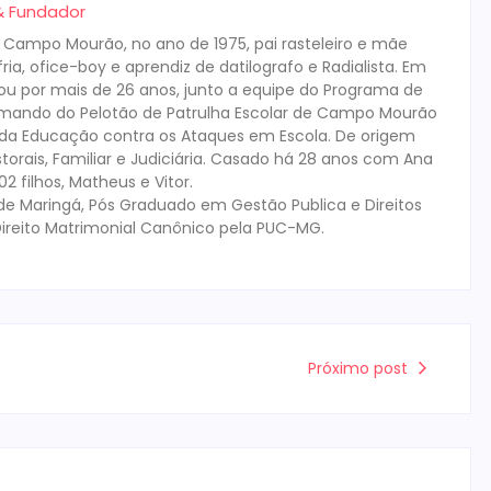
 & Fundador
m Campo Mourão, no ano de 1975, pai rasteleiro e mãe
ia, ofice-boy e aprendiz de datilografo e Radialista. Em
tuou por mais de 26 anos, junto a equipe do Programa de
mando do Pelotão de Patrulha Escolar de Campo Mourão
s da Educação contra os Ataques em Escola. De origem
storais, Familiar e Judiciária. Casado há 28 anos com Ana
 filhos, Matheus e Vitor.
de Maringá, Pós Graduado em Gestão Publica e Direitos
ireito Matrimonial Canônico pela PUC-MG.
Próximo post