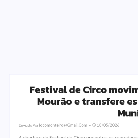
Festival de Circo movi
Mourão e transfere es
Muni
Locomonteiro@gmail.com
18/05/2026
Enviado Por
A abertura do Festival de Circo encantou os morador