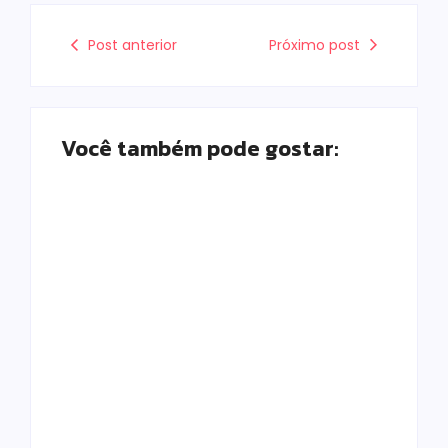
Post anterior
Próximo post
Você também pode gostar:
Homem com
Armadilhas
mandado de prisão
reforçam
por tráfico de
monitoramento e
drogas é localizado
tornam combate à
e preso na zona
dengue mais
rural de Campo
eficiente
Mourão
Escrito Por
Escrito Por
Locomonteiro@gmail.com
Locomonteiro@gmail.com