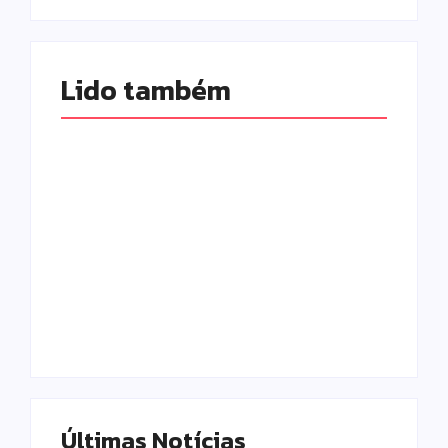
Lido também 
Homem com
Armadilhas
mandado de prisão
reforçam
por tráfico de
monitoramento e
drogas é localizado
tornam combate à
e preso na zona
dengue mais
rural de Campo
eficiente
Mourão
Escrito Por
Escrito Por
Locomonteiro@gmail.com
Locomonteiro@gmail.com
Últimas Notícias