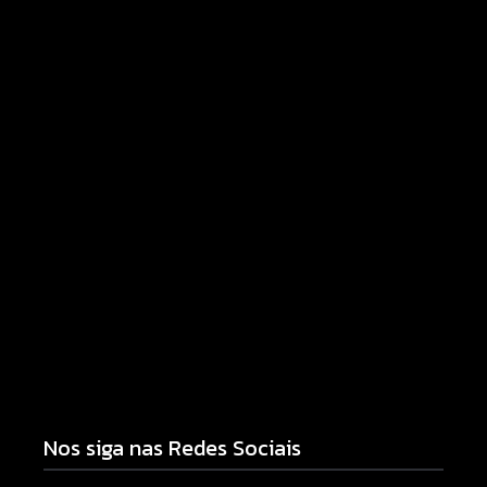
Homem com mandado de prisão por tráfico de
drogas é localizado e preso na zona rural de
Campo Mourão
06/08/2026
Campo Mourão eleva nota do IDEB para 7,1 e
supera média estadual no ensino municipal
06/08/2026
Nos siga nas Redes Sociais