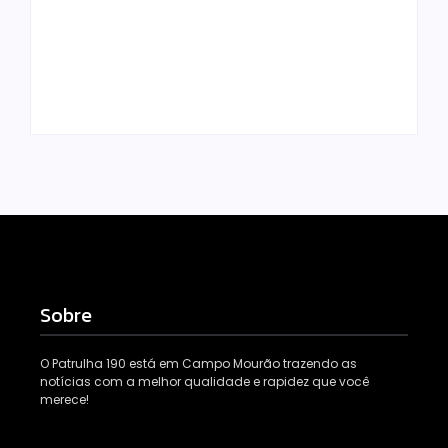
PM no Jardim
prende mulher e
Albuquerque;
apreende drogas e
condutor acaba
dinheiro por tráfico
preso
em Peabiru
Escrito Por
Escrito Por
Locomonteiro@gmail.com
Locomonteiro@gmail.com
Sobre
O Patrulha 190 está em Campo Mourão trazendo as
notícias com a melhor qualidade e rapidez que você
merece!