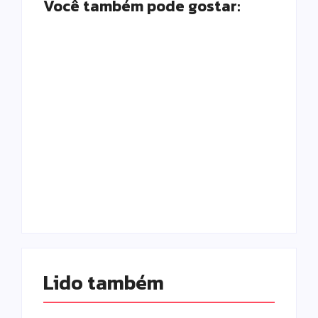
Você também pode gostar:
Prefeitura de
Campo Mourão
promove ações do
Falece, aos 73
Agosto Lilás para
anos, Juscelino
fortalecer o
Fernandes Costa,
enfrentamento à
gerente jurídico da
violência contra a
Coamo
mulher
Escrito Por
Escrito Por
Locomonteiro@gmail.com
Locomonteiro@gmail.com
Lido também 