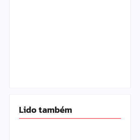
Campo Mourão
realiza campanha
Câmara aprova
de exames
abertura de CPI
preventivos para
para investigar
mulheres nesta
denúncias sobre o
quarta-feira (5)
SAMU
Escrito Por
Escrito Por
Locomonteiro@gmail.com
Locomonteiro@gmail.com
Lido também 