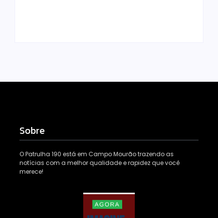
para entrega
BOURBÔNIA
Escrito Por
Escrito Por
Locomonteiro@gmail.com
Locomonteiro@gmail.com
Sobre
O Patrulha 190 está em Campo Mourão trazendo as
notícias com a melhor qualidade e rapidez que você
merece!