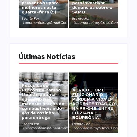
preventivos para
para investigar
mulheres nesta
denúncias sobre o
quarta-feira (5)
SAMU
Escrito Por
Escrito Por
Locomonteiro@gmail.com
Locomonteiro@gmail.com
Últimas Notícias
Pesquisa do
Procon de Campo
AGRICULTOR E
Mourão aponta
FUNCIONÁRIO
queda nos
PERDEM A VIDA EM
menores preços de
ACIDENTE TRÁGICO
combustíveis e do
NA PR-549, ENTRE
gás de cozinha
LUIZIANA E
para entrega
BOURBÔNIA
Escrito Por
Escrito Por
Locomonteiro@gmail.com
Locomonteiro@gmail.com