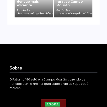
dengue mais
rural de Campo
eficiente
Mourão
Escrito Por
Escrito Por
Locomonteiro@gmail.com
Locomonteiro@gmail.com
Sobre
O Patrulha 190 está em Campo Mourão trazendo as
notícias com a melhor qualidade e rapidez que você
merece!