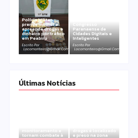
Campo Mourão é
Polícia Militar
premiada no 11º
prende mulher e
Congresso
apreende drogas e
Paranaense de
dinheiro por tráfico
Cidades Digitais e
em Peabiru
Inteligentes
Escrito Por
Escrito Por
Locomonteiro@gmail.com
Locomonteiro@gmail.com
Últimas Notícias
Homem com
Armadilhas
mandado de prisão
reforçam
por tráfico de
monitoramento e
drogas é localizado
tornam combate à
e preso na zona