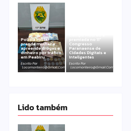
Campo Mourão é
Polícia Militar
premiada no 11º
prende mulher e
Congresso
apreende drogas e
Paranaense de
dinheiro por tráfico
Cidades Digitais e
em Peabiru
Inteligentes
Escrito Por
Escrito Por
Locomonteiro@gmail.com
Locomonteiro@gmail.com
Lido também 