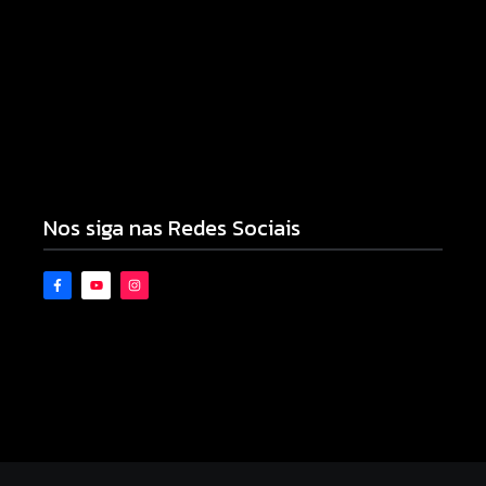
Novo piso do Belin Carolo une esporte, educação
e projeção nacional para Campo Mourão
10/08/2026
Nos siga nas Redes Sociais