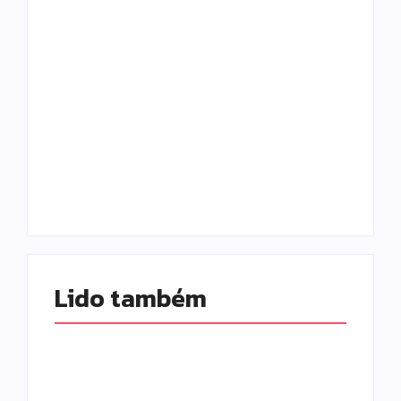
Morador chama a
polícia por barulho
no quintal e acaba
Tornado atinge
preso por
Piraí do Sul e deixa
mandado em
rastro de
aberto em Campo
destruição nos
Mourão
Campos Gerais
Escrito Por
Escrito Por
Locomonteiro@gmail.com
Locomonteiro@gmail.com
Lido também 
Morador chama a