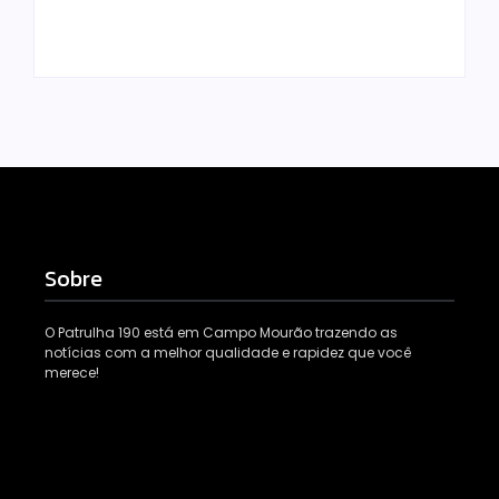
Escrito Por
Escrito Por
Locomonteiro@gmail.com
Locomonteiro@gmail.com
Sobre
O Patrulha 190 está em Campo Mourão trazendo as
notícias com a melhor qualidade e rapidez que você
merece!