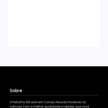
Homem com
Armadilhas
mandado de prisão
reforçam
por tráfico de
monitoramento e
drogas é localizado
tornam combate à
e preso na zona
dengue mais
rural de Campo
eficiente
Mourão
Escrito Por
Escrito Por
Locomonteiro@gmail.com
Locomonteiro@gmail.com
Sobre
O Patrulha 190 está em Campo Mourão trazendo as
notícias com a melhor qualidade e rapidez que você