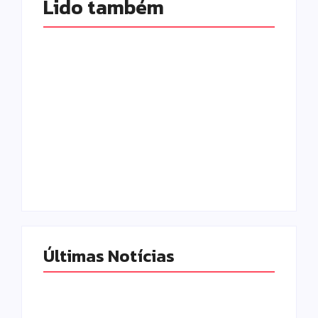
Lido também 
Campo Mourão é
Polícia Militar
premiada no 11º
prende mulher e
Congresso
apreende drogas e
Paranaense de
dinheiro por tráfico
Cidades Digitais e
em Peabiru
Inteligentes
Escrito Por
Escrito Por
Locomonteiro@gmail.com
Locomonteiro@gmail.com
Últimas Notícias