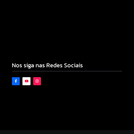
Armadilhas reforçam monitoramento e tornam
combate à dengue mais eficiente
06/08/2026
Nos siga nas Redes Sociais