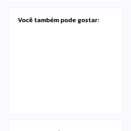
Você também pode gostar:
Campo Mourão é
Polícia Militar
premiada no 11º
prende mulher e
Congresso
apreende drogas e
Paranaense de
dinheiro por tráfico
Cidades Digitais e
em Peabiru
Inteligentes
Escrito Por
Escrito Por
Locomonteiro@gmail.com
Locomonteiro@gmail.com