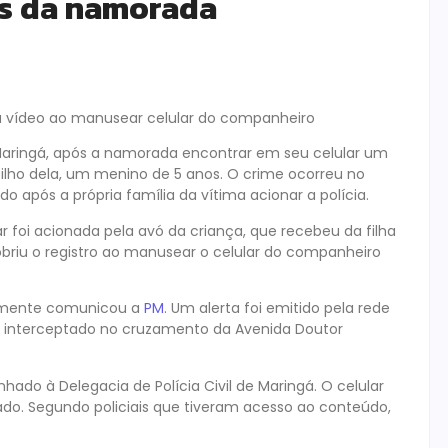
os da namorada
riu vídeo ao manusear celular do companheiro
aringá, após a namorada encontrar em seu celular um
lho dela, um menino de 5 anos. O crime ocorreu no
ido após a própria família da vítima acionar a polícia.
ar foi acionada pela avó da criança, que recebeu da filha
riu o registro ao manusear o celular do companheiro
tamente comunicou a
PM
. Um alerta foi emitido pela rede
do e interceptado no cruzamento da Avenida Doutor
ado à Delegacia de Polícia Civil de Maringá. O celular
iado. Segundo policiais que tiveram acesso ao conteúdo,