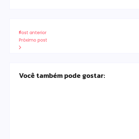
Post anterior
Próximo post
Você também pode gostar:
Falece, aos 73 anos, Juscelino Fernandes Co
Escrito Por
Locomonteiro@gmail.com
-
08/08/2026
Prefeitura de Campo Mourão promove ações 