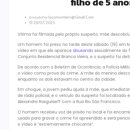
filho de 5 an
Locomonteiro@gmail.com
Enviado Por
20/07/2025
Vítima foi filmada pelo próprio suspeito; mãe descob
Um homem foi preso na tarde deste sábado (19) em M
vídeo em que ele aparece
abusando
sexualmente do fi
Conjunto Residencial Branca Vieira, e o suspeito foi det
De acordo com o Boletim de Ocorrência, a Polícia Milit
o vídeo como prova do crime. A mãe do menino descob
enquanto os dois estavam no centro da cidade.
Em choque, a jovem pediu ajuda à mãe, que imedia
de rádio policial, e o veículo do suspeito foi localiza
Alexandre Rasgulaeff com a Rua Rio São Francisco.
O homem recebeu voz de prisão no local e foi encaminh
usado para gravar o crime foi apreendido e será peric
o vídeo é “extremamente chocante”.