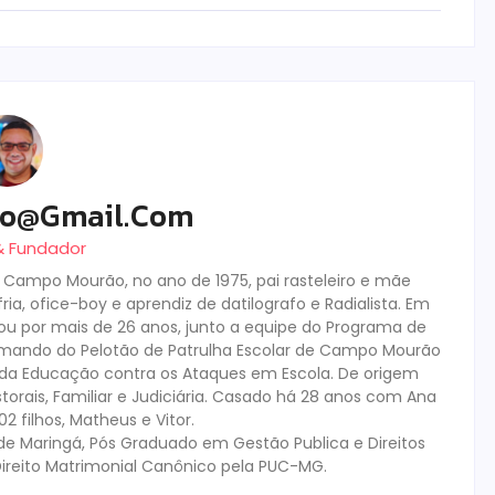
ro@gmail.com
 & Fundador
m Campo Mourão, no ano de 1975, pai rasteleiro e mãe
ia, ofice-boy e aprendiz de datilografo e Radialista. Em
tuou por mais de 26 anos, junto a equipe do Programa de
mando do Pelotão de Patrulha Escolar de Campo Mourão
s da Educação contra os Ataques em Escola. De origem
storais, Familiar e Judiciária. Casado há 28 anos com Ana
 filhos, Matheus e Vitor.
de Maringá, Pós Graduado em Gestão Publica e Direitos
ireito Matrimonial Canônico pela PUC-MG.