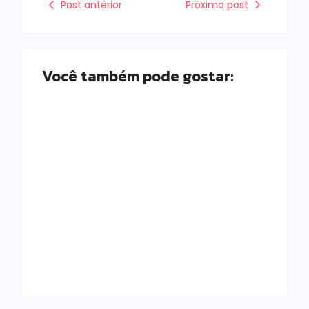
Post anterior
Próximo post
Você também pode gostar:
Morador chama a
polícia por barulho
no quintal e acaba
Tornado atinge
preso por
Piraí do Sul e deixa
mandado em
rastro de
aberto em Campo
destruição nos
Mourão
Campos Gerais
Escrito Por
Escrito Por
Locomonteiro@gmail.com
Locomonteiro@gmail.com