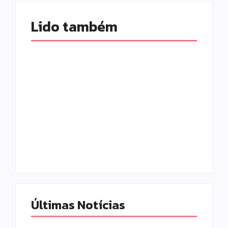
Lido também 
Morador chama a
polícia por barulho
no quintal e acaba
Tornado atinge
preso por
Piraí do Sul e deixa
mandado em
rastro de
aberto em Campo
destruição nos
Mourão
Campos Gerais
Escrito Por
Escrito Por
Locomonteiro@gmail.com
Locomonteiro@gmail.com
Últimas Notícias