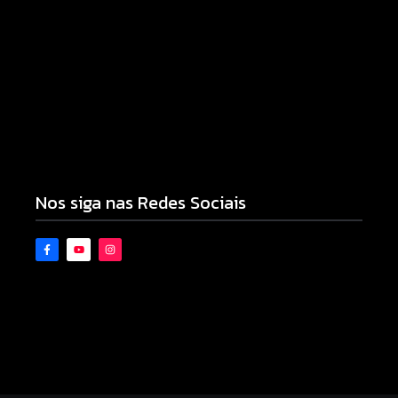
Tornado atinge Piraí do Sul e deixa rastro de
destruição nos Campos Gerais
10/08/2026
Novo piso do Belin Carolo une esporte, educação
e projeção nacional para Campo Mourão
10/08/2026
Nos siga nas Redes Sociais