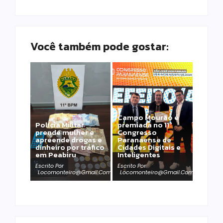
Você também pode gostar:
Campo Mourão é
Polícia Militar
premiada no 11º
prende mulher e
Congresso
apreende drogas e
Paranaense de
dinheiro por tráfico
Cidades Digitais e
em Peabiru
Inteligentes
Escrito Por
Escrito Por
Locomonteiro@gmail.com
Locomonteiro@gmail.com