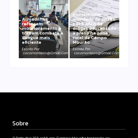
Homem com
Armadilhas
mandado de prisão
reforçam
por tráfico de
monitoramento e
drogas é localizado
tornam combate à
e preso na zona
dengue mais
rural de Campo
eficiente
Mourão
Escrito Por
Escrito Por
Locomonteiro@gmail.com
Locomonteiro@gmail.com
Sobre