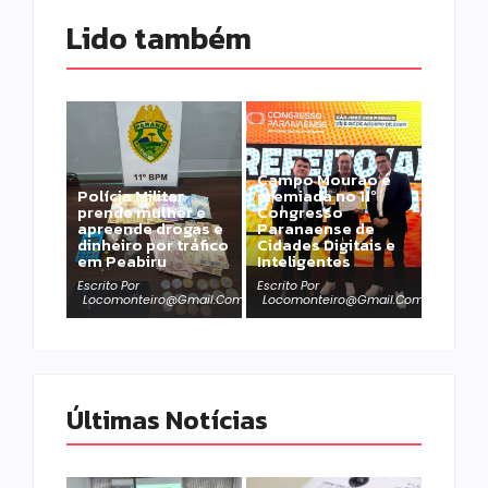
Lido também 
Campo Mourão é
Polícia Militar
premiada no 11º
prende mulher e
Congresso
apreende drogas e
Paranaense de
dinheiro por tráfico
Cidades Digitais e
em Peabiru
Inteligentes
Escrito Por
Escrito Por
Locomonteiro@gmail.com
Locomonteiro@gmail.com
Últimas Notícias