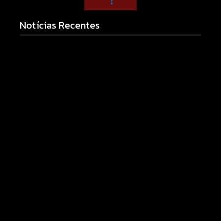
Notícias Recentes
Morador chama a polícia por barulho no quintal e
acaba preso por mandado em aberto em Campo
Mourão