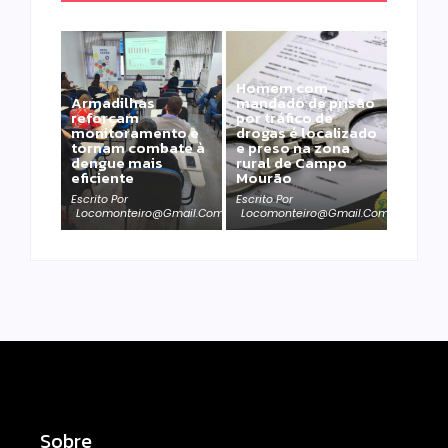
Homem com
Armadilhas
mandado de prisão
reforçam
por tráfico de
monitoramento e
drogas é localizado
tornam combate à
e preso na zona
dengue mais
rural de Campo
eficiente
Mourão
Escrito Por
Escrito Por
Locomonteiro@gmail.com
Locomonteiro@gmail.com
Sobre