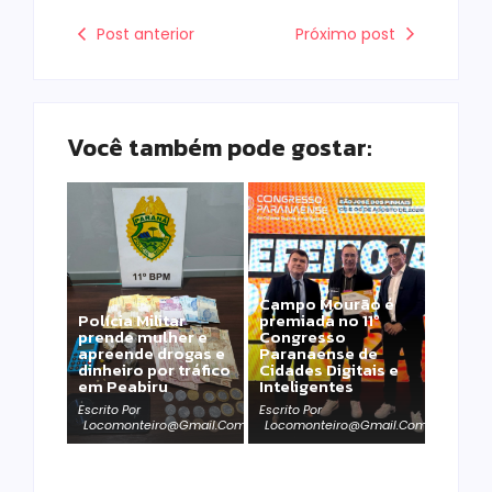
Post anterior
Próximo post
Você também pode gostar:
Campo Mourão é
Polícia Militar
premiada no 11º
prende mulher e
Congresso
apreende drogas e
Paranaense de
dinheiro por tráfico
Cidades Digitais e
em Peabiru
Inteligentes
Escrito Por
Escrito Por
Locomonteiro@gmail.com
Locomonteiro@gmail.com