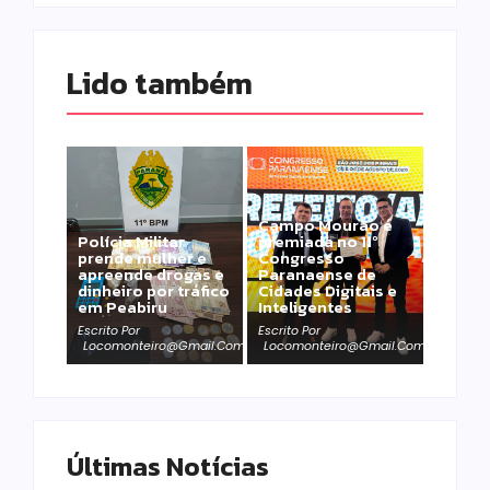
Lido também 
Campo Mourão é
Polícia Militar
premiada no 11º
prende mulher e
Congresso
apreende drogas e
Paranaense de
dinheiro por tráfico
Cidades Digitais e
em Peabiru
Inteligentes
Escrito Por
Escrito Por
Locomonteiro@gmail.com
Locomonteiro@gmail.com
Últimas Notícias